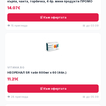
кърпа, чанта, торбичка, 4 бр. мини продукти ПРОМО
14.07€
🛒 Към офертата
👁 15 прегледа
📅 до 03.09
VITANIA.BG
НЕОРЕНАЛ SR табл 600мг х 60 (4бл.)
11.21€
🛒 Към офертата
👁 28 прегледа
📅 до 05.09