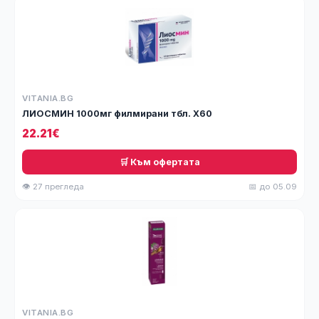
VITANIA.BG
ЛИОСМИН 1000мг филмирани тбл. Х60
22.21€
🛒 Към офертата
👁 27 прегледа
📅 до 05.09
VITANIA.BG