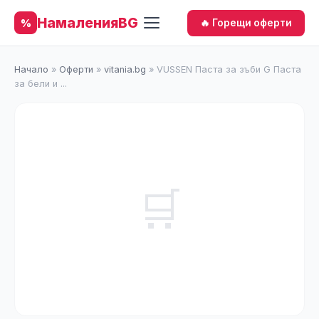
НамаленияBG
%
🔥 Горещи оферти
Начало
»
Оферти
»
vitania.bg
»
VUSSEN Паста за зъби G Паста
за бели и ...
🛒