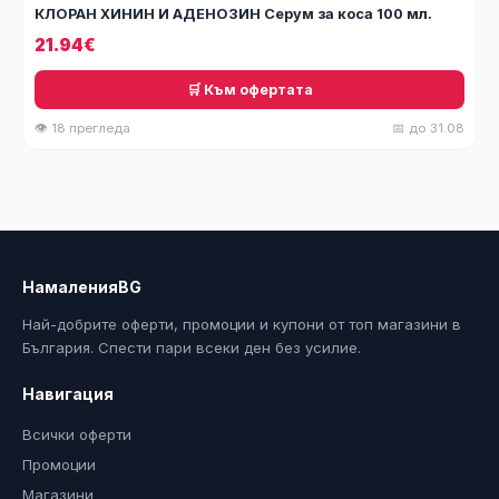
КЛОРАН ХИНИН И АДЕНОЗИН Серум за коса 100 мл.
21.94€
🛒 Към офертата
👁 18 прегледа
📅 до 31.08
НамаленияBG
Най-добрите оферти, промоции и купони от топ магазини в
България. Спести пари всеки ден без усилие.
Навигация
Всички оферти
Промоции
Магазини