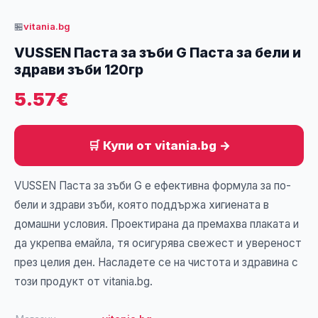
🏪
vitania.bg
VUSSEN Паста за зъби G Паста за бели и
здрави зъби 120гр
5.57€
🛒 Купи от vitania.bg →
VUSSEN Паста за зъби G е ефективна формула за по-
бели и здрави зъби, която поддържа хигиената в
домашни условия. Проектирана да премахва плаката и
да укрепва емайла, тя осигурява свежест и увереност
през целия ден. Насладете се на чистота и здравина с
този продукт от vitania.bg.