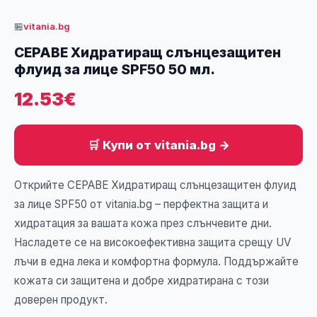
🏪
vitania.bg
СЕРАВЕ Хидратиращ слънцезащитен
флуид за лице SPF50 50 мл.
12.53€
🛒 Купи от vitania.bg →
Открийте СЕРАВЕ Хидратиращ слънцезащитен флуид
за лице SPF50 от vitania.bg – перфектна защита и
хидратация за вашата кожа през слънчевите дни.
Насладете се на високоефективна защита срещу UV
лъчи в една лека и комфортна формула. Поддържайте
кожата си защитена и добре хидратирана с този
доверен продукт.