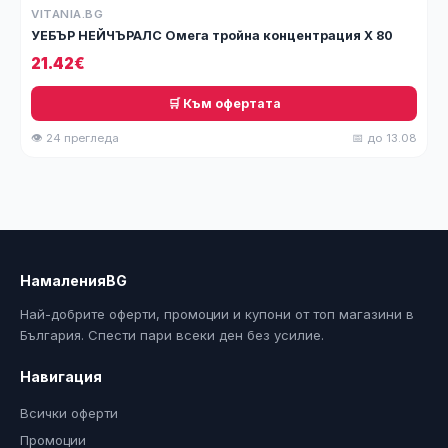
VITANIA.BG
УЕБЪР НЕЙЧЪРАЛС Омега тройна концентрация Х 80
21.42€
🛒 Към офертата
👁 24 прегледа
📅 до 13.08
НамаленияBG
Най-добрите оферти, промоции и купони от топ магазини в
България. Спести пари всеки ден без усилие.
Навигация
Всички оферти
Промоции