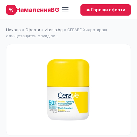
НамаленияBG
%
🔥 Горещи оферти
Начало
»
Оферти
»
vitania.bg
»
СЕРАВЕ Хидратиращ
слънцезащитен флуид за...