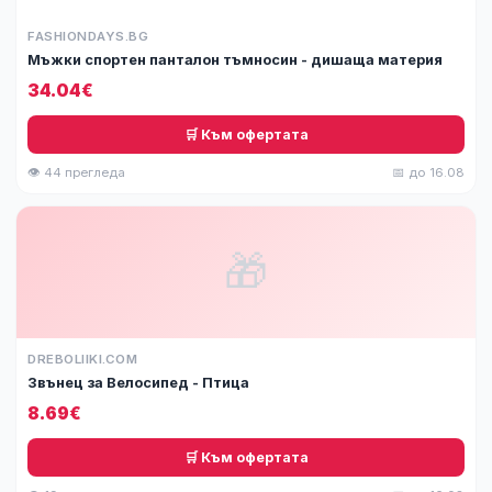
FASHIONDAYS.BG
Мъжки спортен панталон тъмносин - дишаща материя
34.04€
🛒 Към офертата
👁 44 прегледа
📅 до 16.08
🎁
DREBOLIIKI.COM
Звънец за Велосипед - Птица
8.69€
🛒 Към офертата