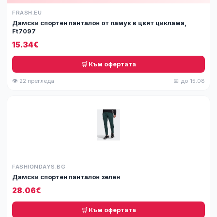
FRASH.EU
Дамски спортен панталон от памук в цвят циклама,
Ft7097
15.34€
🛒 Към офертата
👁 22 прегледа
📅 до 15.08
FASHIONDAYS.BG
Дамски спортен панталон зелен
28.06€
🛒 Към офертата