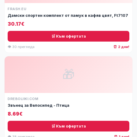
FRASH.EU
Дамски спортен комплект от памук в кафяв цвят, Ft7107
30.17€
🛒 Към офертата
👁 30 прегледа
⏰ 2 дни!
🎁
DREBOLIIKI.COM
Звънец за Велосипед - Птица
8.69€
🛒 Към офертата
👁 38 прегледа
⏰ 1 дни!