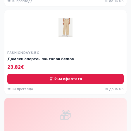
👁 19 прегледа
📅 до 16.08
FASHIONDAYS.BG
Дамски спортен панталон бежов
23.82€
🛒 Към офертата
👁 30 прегледа
📅 до 15.08
🎁