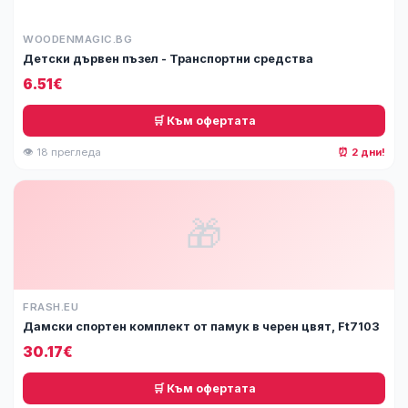
WOODENMAGIC.BG
Детски дървен пъзел - Транспортни средства
6.51€
🛒 Към офертата
👁 18 прегледа
⏰ 2 дни!
🎁
FRASH.EU
Дамски спортен комплект от памук в черен цвят, Ft7103
30.17€
🛒 Към офертата