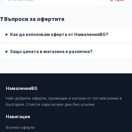
❓ Въпроси за офертите
Как да използвам оферта от НамаленияBG?
Защо цената в магазина е различна?
НамаленияBG
Най-добрите оферти, промоции и купони от топ магазини в
България. Спести пари всеки ден без усилие.
Навигация
Всички оферти