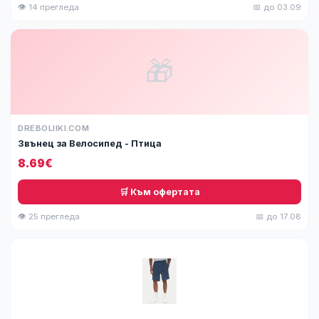
👁 14 прегледа
📅 до 03.09
🎁
DREBOLIIKI.COM
Звънец за Велосипед - Птица
8.69€
🛒 Към офертата
👁 25 прегледа
📅 до 17.08