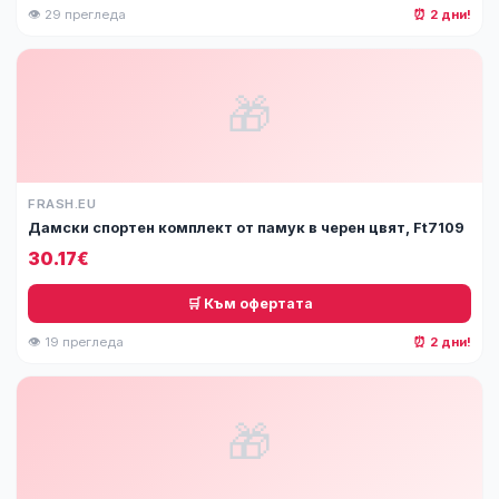
👁 29 прегледа
⏰ 2 дни!
🎁
FRASH.EU
Дамски спортен комплект от памук в черен цвят, Ft7109
30.17€
🛒 Към офертата
👁 19 прегледа
⏰ 2 дни!
🎁