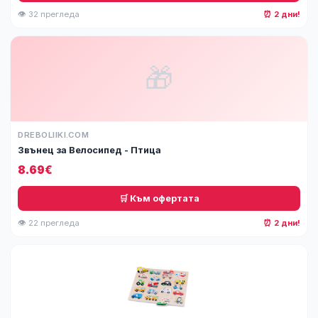
👁 32 прегледа
⏰ 2 дни!
🎁
DREBOLIIKI.COM
Звънец за Велосипед - Птица
8.69€
🛒 Към офертата
👁 22 прегледа
⏰ 2 дни!