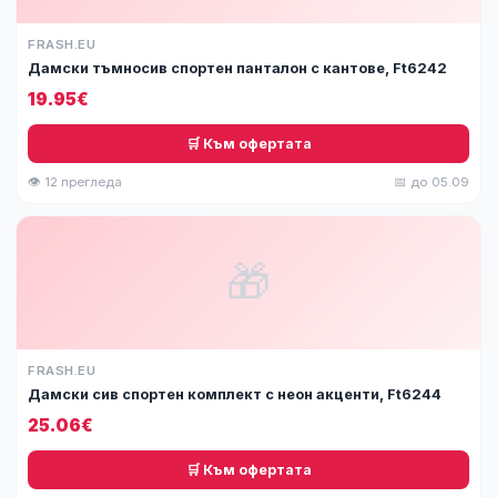
FRASH.EU
Дамски тъмносив спортен панталон с кантове, Ft6242
19.95€
🛒 Към офертата
👁 12 прегледа
📅 до 05.09
🎁
FRASH.EU
Дамски сив спортен комплект с неон акценти, Ft6244
25.06€
🛒 Към офертата