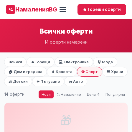
НамаленияBG
%
🔥 Горещи оферти
Всички оферти
14 оферти намерени
Всички
🔥 Горещи
💻 Електроника
👗 Мода
🏠 Дом и градина
💄 Красота
⚽ Спорт
🍔 Храни
👶 Детски
✈ Пътуване
🚗 Авто
14
оферти
Нови
% Намаление
Цена ↑
Популярни
🎁