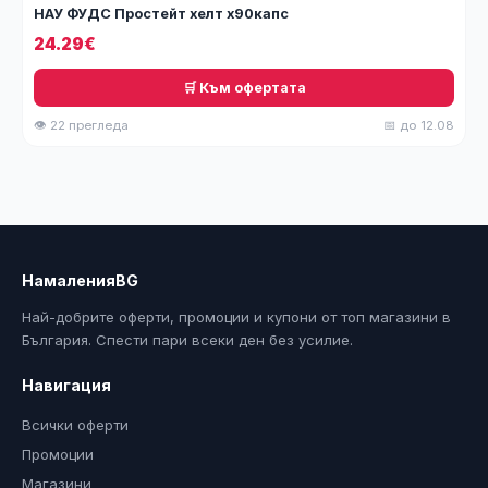
НАУ ФУДС Простейт хелт х90капс
24.29€
🛒 Към офертата
👁 22 прегледа
📅 до 12.08
НамаленияBG
Най-добрите оферти, промоции и купони от топ магазини в
България. Спести пари всеки ден без усилие.
Навигация
Всички оферти
Промоции
Магазини