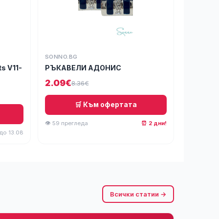
SONNO.BG
ts V11-
РЪКАВЕЛИ АДОНИС
2.09€
8.36€
🛒 Към офертата
👁 59 прегледа
⏰ 2 дни!
 до 13.08
Всички статии →