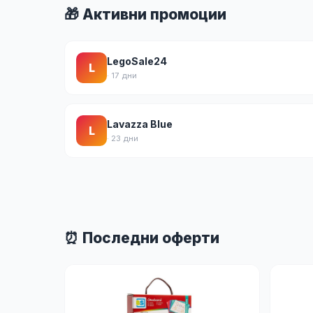
🎁 Активни промоции
LegoSale24
L
· 17 дни
Lavazza Blue
L
· 23 дни
⏰ Последни оферти