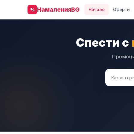
НамаленияBG
Начало
Оферти
%
Спести с
Промоции