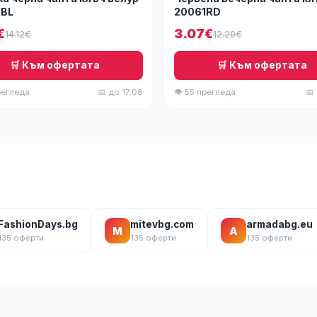
BL
20061RD
€
3.07€
14.12€
12.29€
🛒 Към офертата
🛒 Към офертата
регледа
📅 до 17.08
👁 55 прегледа
📅
FashionDays.bg
mitevbg.com
armadabg.eu
M
A
135 оферти
135 оферти
135 оферти