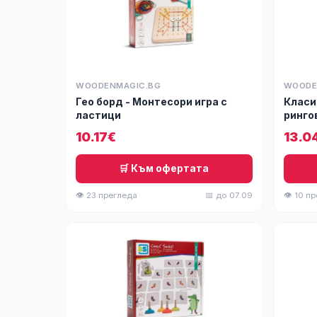
WOODENMAGIC.BG
WOODE
Гео борд - Монтесори игра с
Класи
ластици
ринго
10.17€
13.0
🛒 Към офертата
👁 23 прегледа
📅 до 07.09
👁 10 п