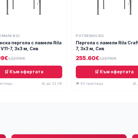
OMANI.BG/
POTREBNO.BG
нска пергола с ламели Rila
Пергола с ламели Rila Craf
 V11-7, 3х3 м, Сив
7, 3х3 м, Сив
99€
255.60€
1,227.10€
1,227.10€
🛒 Към офертата
🛒 Към офертата
регледа
📅 до 22.08
👁 60 прегледа
📅