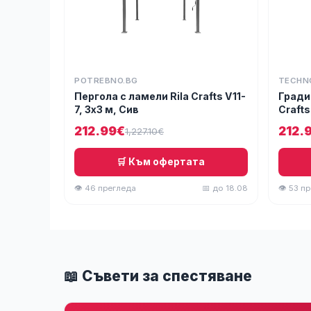
POTREBNO.BG
TECHN
Пергола с ламели Rila Crafts V11-
Гради
7, 3х3 м, Сив
Crafts
212.99€
212.
1,227.10€
🛒 Към офертата
👁 46 прегледа
📅 до 18.08
👁 53 п
📖 Съвети за спестяване