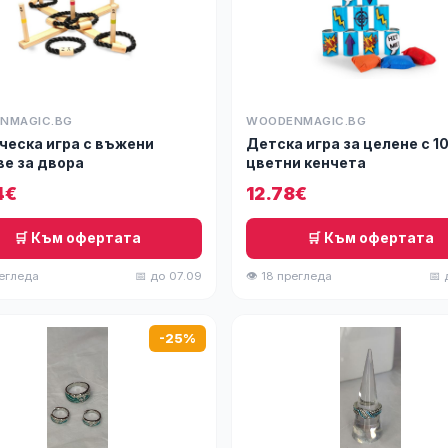
NMAGIC.BG
WOODENMAGIC.BG
ческа игра с въжени
Детска игра за целене с 1
ве за двора
цветни кенчета
4€
12.78€
🛒 Към офертата
🛒 Към офертата
регледа
📅 до 07.09
👁 18 прегледа
📅 
-25%