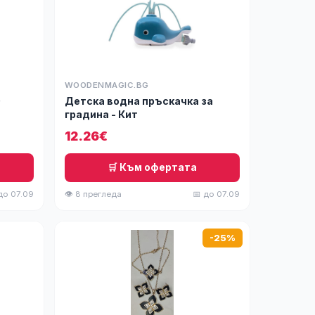
WOODENMAGIC.BG
0
Детска водна пръскачка за
градина - Кит
12.26€
🛒 Към офертата
до 07.09
👁 8 прегледа
📅 до 07.09
-25%