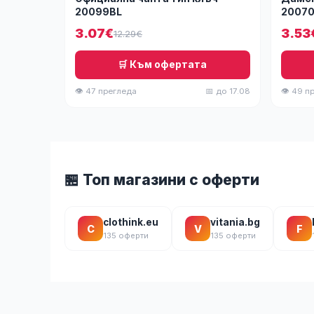
20099BL
20070
3.07€
3.53
12.29€
🛒 Към офертата
👁 47 прегледа
📅 до 17.08
👁 49 п
🏪 Топ магазини с оферти
clothink.eu
vitania.bg
C
V
F
135 оферти
135 оферти