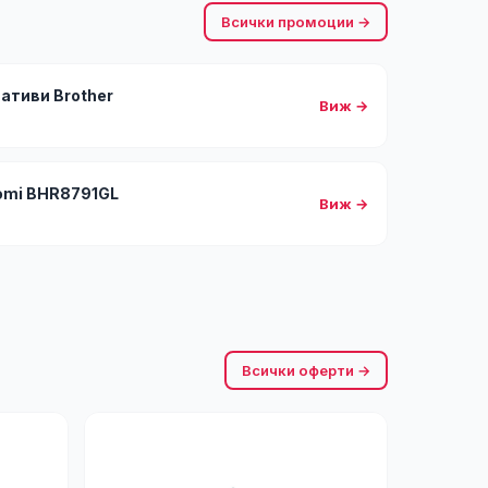
Всички промоции →
тиви Brother
Виж →
omi BHR8791GL
Виж →
Всички оферти →