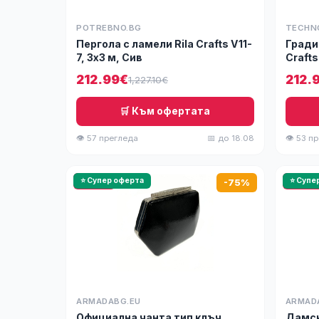
POTREBNO.BG
TECHN
Пергола с ламели Rila Crafts V11-
Гради
7, 3х3 м, Сив
Crafts
212.99€
212.
1,227.10€
🛒 Към офертата
👁 57 прегледа
📅 до 18.08
👁 53 п
🔥 HOT
⭐ Супер оферта
🔥 HOT
⭐ Супе
-75%
ARMADABG.EU
ARMAD
Официална чанта тип клъч
Дамск