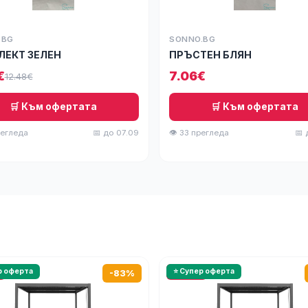
.BG
SONNO.BG
ЛЕКТ ЗЕЛЕН
ПРЪСТЕН БЛЯН
€
7.06€
12.48€
🛒 Към офертата
🛒 Към офертата
регледа
📅 до 07.09
👁 33 прегледа
📅 
р оферта
🔥 HOT
⭐ Супер оферта
-83%