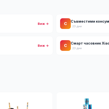
Съвместими консума
С
Виж →
· 23 дни
Смарт часовник Xia
С
Виж →
· 23 дни