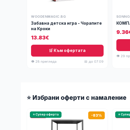
WOODENMAGIC.BG
SONNO
Забавна детска игра - Чорапите
КОМП
на Кроки
9.36
13.83€
🛒 Към офертата
👁 29 п
👁 28 прегледа
📅 до 07.09
⭐ Избрани оферти с намаление
🔥 HOT
⭐ Супер оферта
🔥 HOT
⭐ Супе
-83%