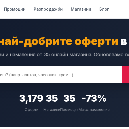
Промоции
Разпродажби
Магазини
Блог
най-добрите оферти
в
 и намаления от 35 онлайн магазина. Обновяваме в
3,179
35
35
-73%
Оферти
Магазини
Промоции
Макс. намаление