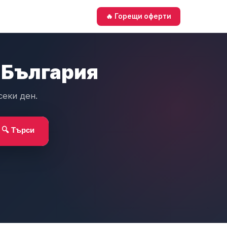
🔥 Горещи оферти
 България
секи ден.
🔍 Търси