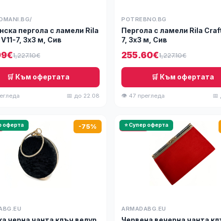
OMANI.BG/
POTREBNO.BG
нска пергола с ламели Rila
Пергола с ламели Rila Craf
 V11-7, 3х3 м, Сив
7, 3х3 м, Сив
99€
255.60€
1,227.10€
1,227.10€
🛒 Към офертата
🛒 Към офертата
регледа
📅 до 22.08
👁 47 прегледа
📅
р оферта
🔥 HOT
⭐ Супер оферта
-75%
ABG.EU
ARMADABG.EU
а черна чанта клъч велур
Червена вечерна чанта кл