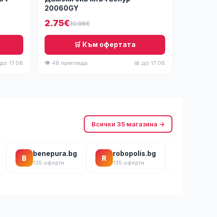
20060GY
2.75€
10.98€
🛒 Към офертата
 до 17.08
👁 48 прегледа
📅 до 17.08
Всички 35 магазина →
benepura.bg
robopolis.bg
sonno.
B
R
S
135 оферти
135 оферти
135 офер