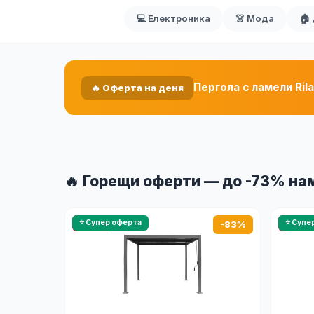
💻 Електроника
👗 Мода
🏠
Пергола с ламели Rila
🔥 Оферта на деня
🔥 Горещи оферти — до -73% н
🔥 HOT
⭐ Супер оферта
🔥 HOT
⭐ Супе
-83%