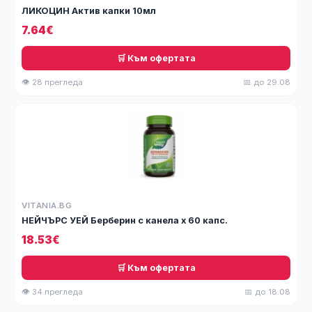
ЛИКОЦИН Актив капки 10мл
7.64€
🛒 Към офертата
👁 28 прегледа
📅 до 29.08
VITANIA.BG
НЕЙЧЪРС УЕЙ Берберин с канела х 60 капс.
18.53€
🛒 Към офертата
👁 34 прегледа
📅 до 18.08