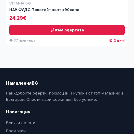
VITANIA.BG
НАУ ФУДС Простейт хелт х90капс
24.29€
🛒 Към офертата
👁 37 прегледа
⏰ 2 дни!
НамаленияBG
Най-добрите оферти, промоции и купони от топ магазини в
България. Спести пари всеки ден без усилие.
Навигация
Всички оферти
Промоции