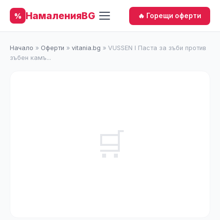
НамаленияBG
%
🔥 Горещи оферти
Начало
»
Оферти
»
vitania.bg
»
VUSSEN I Паста за зъби против
зъбен камъ...
🛒