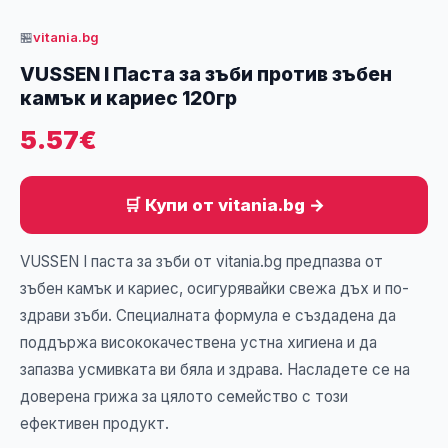
🏪
vitania.bg
VUSSEN I Паста за зъби против зъбен
камък и кариес 120гр
5.57€
🛒 Купи от vitania.bg →
VUSSEN I паста за зъби от vitania.bg предпазва от
зъбен камък и кариес, осигурявайки свежа дъх и по-
здрави зъби. Специалната формула е създадена да
поддържа висококачествена устна хигиена и да
запазва усмивката ви бяла и здрава. Насладете се на
доверена грижа за цялото семейство с този
ефективен продукт.