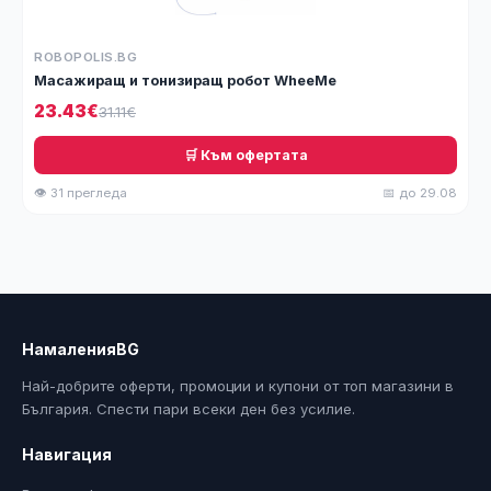
ROBOPOLIS.BG
Масажиращ и тонизиращ робот WhеeМe
23.43€
31.11€
🛒 Към офертата
👁 31 прегледа
📅 до 29.08
НамаленияBG
Най-добрите оферти, промоции и купони от топ магазини в
България. Спести пари всеки ден без усилие.
Навигация