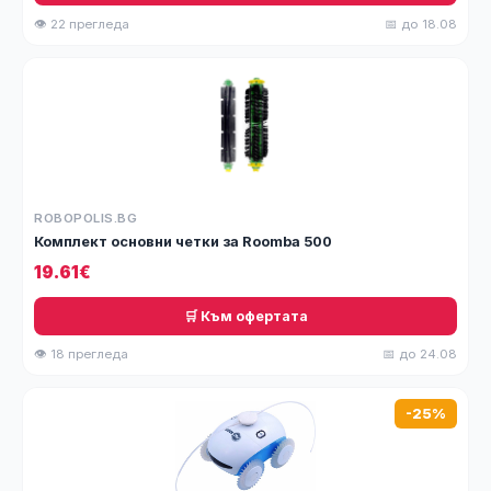
👁 22 прегледа
📅 до 18.08
ROBOPOLIS.BG
Комплект основни четки за Roomba 500
19.61€
🛒 Към офертата
👁 18 прегледа
📅 до 24.08
-25%