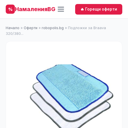
НамаленияBG
%
🔥 Горещи оферти
Начало
»
Оферти
»
robopolis.bg
»
Подложки за Braava
320/380...