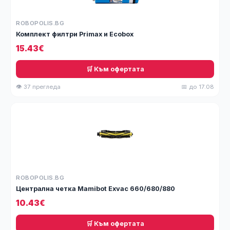
ROBOPOLIS.BG
Комплект филтри Primax и Еcobox
15.43€
🛒 Към офертата
👁 37 прегледа
📅 до 17.08
ROBOPOLIS.BG
Централна четка Mamibot Exvac 660/680/880
10.43€
🛒 Към офертата