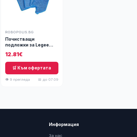
ROBOPOLIS.BG
Почистващи
подложки за Legee
669/688
12.81€
🛒 Към офертата
👁 9 прегледа
📅 до 07.09
Информация
За нас