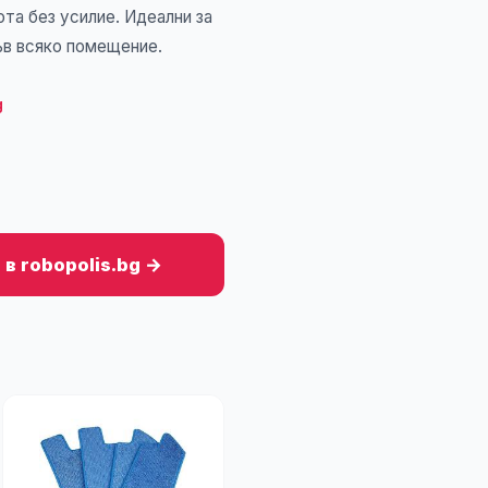
ота без усилие. Идеални за
ъв всяко помещение.
g
в robopolis.bg →