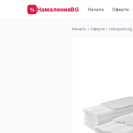
НамаленияBG
Начало
Оферти
%
Начало
»
Оферти
»
robopolis.bg