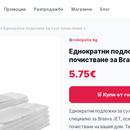
Промоции
Разпродажби
Магазини
Блог
»
Еднократни подложки за сухо почистване з...
🏪
robopolis.bg
Еднократни подло
почистване за Br
5.75€
🛒 Купи от r
Еднократни подложки за су
специално за Braava JET, ос
почистване на вашия дом. Т