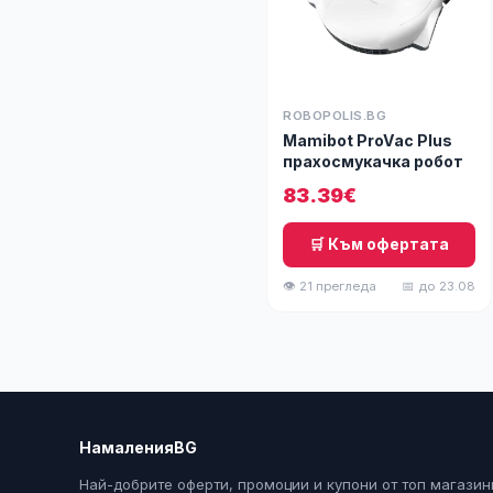
ROBOPOLIS.BG
Mamibot ProVac Plus
прахосмукачка робот
83.39€
🛒 Към офертата
👁 21 прегледа
📅 до 23.08
НамаленияBG
Най-добрите оферти, промоции и купони от топ магазин