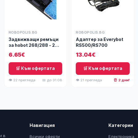
ROBOPOLIS.BG
ROBOPOLIS.BG
Задвижващи ремъци
Адаптер за Everybot
за hobot 268/288 - 2
RS500/RS700
бр.
6.65€
13.04€
🛒 Към офертата
🛒 Към офертата
👁 22 прегледа
📅 до 31.08
👁 21 прегледа
⏰ 2 дни!
Навигация
Категории
и в
Всички оферти
Електроника