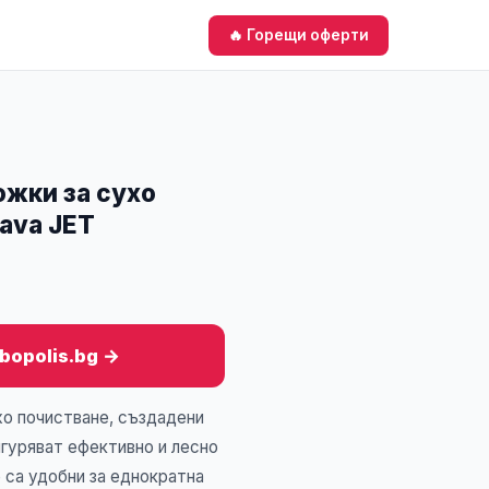
🔥 Горещи оферти
жки за сухо
aava JET
obopolis.bg →
хо почистване, създадени
игуряват ефективно и лесно
е са удобни за еднократна