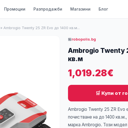
Промоции
Разпродажби
Магазини
Блог
»
Ambrogio Twenty 25 ZR Evo до 1400 кв.м...
🏪
robopolis.bg
Ambrogio Twenty 
кв.м
1,019.28€
🛒 Купи от r
Ambrogio Twenty 25 ZR Evo 
почистване на до 1400 кв.м.
марка Ambrogio. Този моде