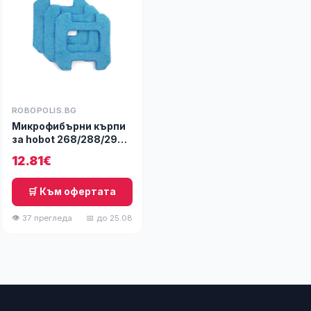
ROBOPOLIS.BG
Микрофибърни кърпи
за hobot 268/288/298
сини- 3 бр.
12.81€
🛒 Към офертата
👁 37 прегледа
📅 до 25.08