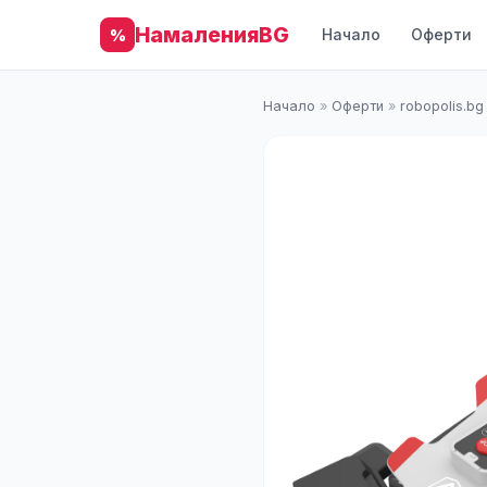
НамаленияBG
Начало
Оферти
%
Начало
»
Оферти
»
robopolis.bg