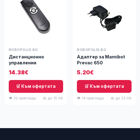
ROBOPOLIS.BG
ROBOPOLIS.BG
Дистанционно
Адаптер за Mamibot
управление
Prevac 650
14.38€
5.20€
🛒 Към офертата
🛒 Към офертата
👁 32 прегледа
📅 до 15.08
👁 14 прегледа
📅 до 23.08