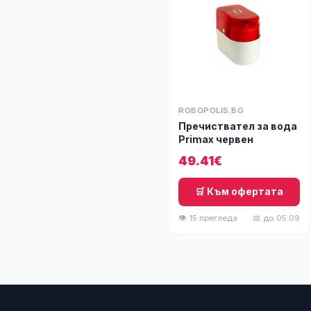
ROBOPOLIS.BG
Пречиствател за вода
Primax червен
49.41€
🛒 Към офертата
👁 15 прегледа
📅 до 05.09