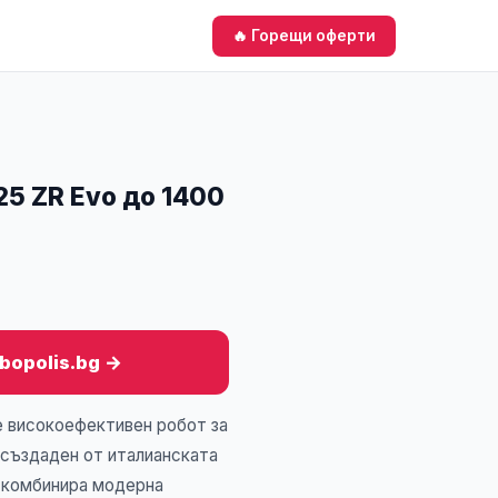
🔥 Горещи оферти
25 ZR Evo до 1400
obopolis.bg →
е високоефективен робот за
, създаден от италианската
л комбинира модерна