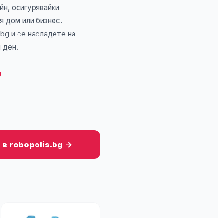
йн, осигурявайки
я дом или бизнес.
.bg и се насладете на
 ден.
g
в robopolis.bg →