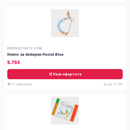
BIBERSCHATZ.COM
Клипс за биберон Pastel Blue
5.75€
🛒 Към офертата
👁 17 прегледа
📅 до 27.08