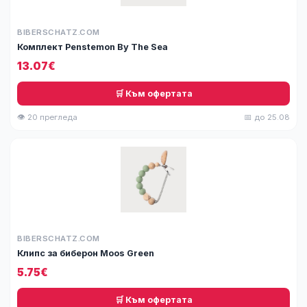
BIBERSCHATZ.COM
Комплект Penstemon By The Sea
13.07€
🛒 Към офертата
👁 20 прегледа
📅 до 25.08
BIBERSCHATZ.COM
Клипс за биберон Moos Green
5.75€
🛒 Към офертата