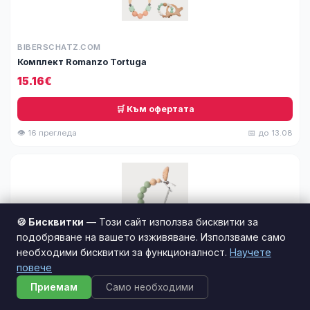
BIBERSCHATZ.COM
Комплект Romanzo Tortuga
15.16€
🛒 Към офертата
👁 16 прегледа
📅 до 13.08
🍪 Бисквитки
— Този сайт използва бисквитки за
подобряване на вашето изживяване. Използваме само
необходими бисквитки за функционалност.
Научете
BIBERSCHATZ.COM
повече
Клипс за биберон Moos Green
Приемам
Само необходими
5.75€