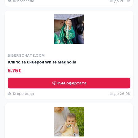
👁 10 прегледа
📅 до 26.08
BIBERSCHATZ.COM
Клипс за биберон White Magnolia
5.75€
🛒 Към офертата
👁 12 прегледа
📅 до 26.08