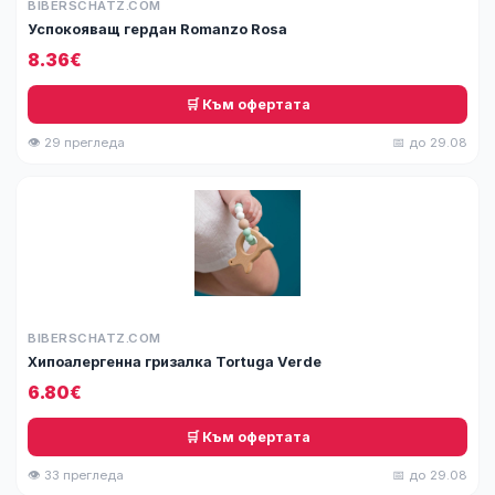
BIBERSCHATZ.COM
Успокояващ гердан Romanzo Rosa
8.36€
🛒 Към офертата
👁 29 прегледа
📅 до 29.08
BIBERSCHATZ.COM
Хипоалергенна гризалка Tortuga Verde
6.80€
🛒 Към офертата
👁 33 прегледа
📅 до 29.08