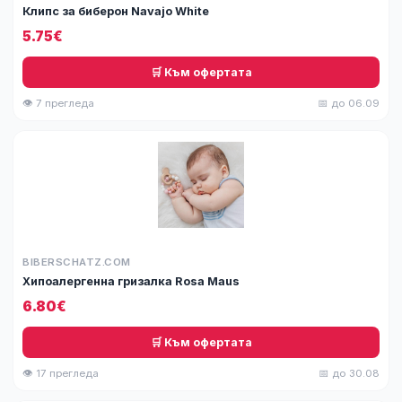
Клипс за биберон Navajo White
5.75€
🛒 Към офертата
👁 7 прегледа
📅 до 06.09
BIBERSCHATZ.COM
Хипоалергенна гризалка Rosa Maus
6.80€
🛒 Към офертата
👁 17 прегледа
📅 до 30.08