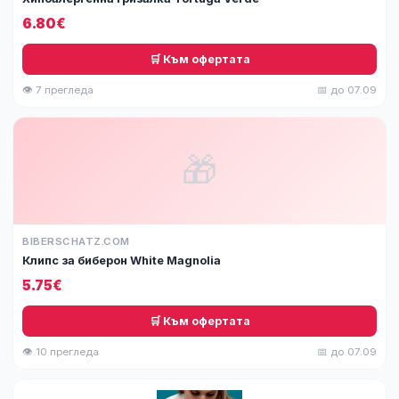
6.80€
🛒 Към офертата
👁 7 прегледа
📅 до 07.09
🎁
BIBERSCHATZ.COM
Клипс за биберон White Magnolia
5.75€
🛒 Към офертата
👁 10 прегледа
📅 до 07.09