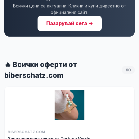
Всички цени са актуални. Кликни и купи директно от
официалния сайт.
Пазарувай сега →
🔥 Всички оферти от
60
biberschatz.com
BIBERSCHATZ.COM
Хипоалергенна гризалка Tortuga Verde