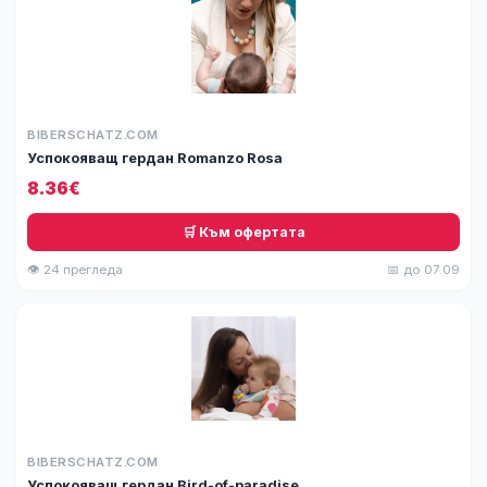
BIBERSCHATZ.COM
Успокояващ гердан Romanzo Rosa
8.36€
🛒 Към офертата
👁 24 прегледа
📅 до 07.09
BIBERSCHATZ.COM
Успокояващ гердан Bird-of-paradise