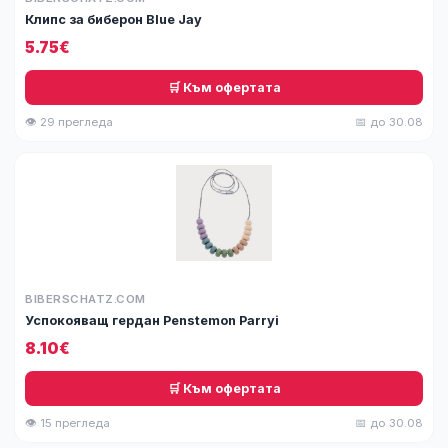
Клипс за биберон Blue Jay
5.75€
🛒 Към офертата
👁 29 прегледа
📅 до 30.08
BIBERSCHATZ.COM
Успокояващ гердан Penstemon Parryi
8.10€
🛒 Към офертата
👁 15 прегледа
📅 до 30.08