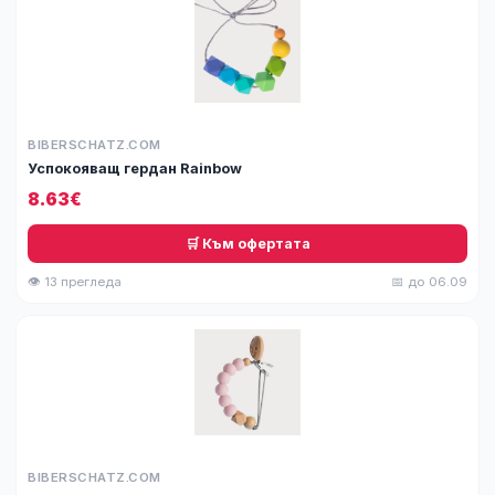
BIBERSCHATZ.COM
Успокояващ гердан Rainbow
8.63€
🛒 Към офертата
👁 13 прегледа
📅 до 06.09
BIBERSCHATZ.COM