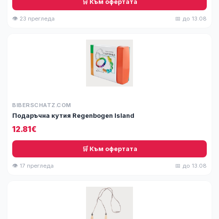
🛒 Към офертата
👁 23 прегледа
📅 до 13.08
BIBERSCHATZ.COM
Подаръчна кутия Regenbogen Island
12.81€
🛒 Към офертата
👁 17 прегледа
📅 до 13.08