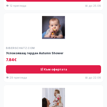
👁 12 прегледа
📅 до 25.08
BIBERSCHATZ.COM
Успокояващ гердан Autumn Shower
7.84€
🛒 Към офертата
👁 29 прегледа
📅 до 22.08