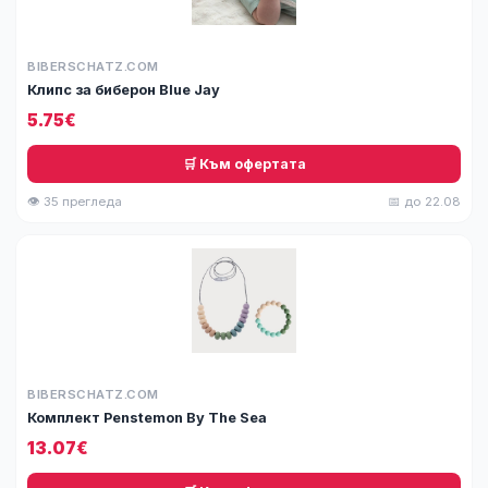
BIBERSCHATZ.COM
Клипс за биберон Blue Jay
5.75€
🛒 Към офертата
👁 35 прегледа
📅 до 22.08
BIBERSCHATZ.COM
Комплект Penstemon By The Sea
13.07€