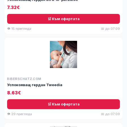
7.32€
🛒 Към офертата
👁 15 прегледа
📅 до 07.09
BIBERSCHATZ.COM
Успокояващ гердан Tweedia
8.63€
🛒 Към офертата
👁 29 прегледа
📅 до 07.09