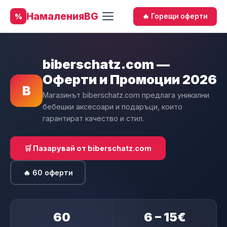
НамаленияBG
%
🔥 Горещи оферти
biberschatz.com —
Оферти и Промоции 2026
B
Магазинът biberschatz.com предлага уникални
бебешки аксесоари и подаръци, които
гарантират качество и стил.
🛒 Пазарувай от biberschatz.com
🔥 60 оферти
60
6 – 15€