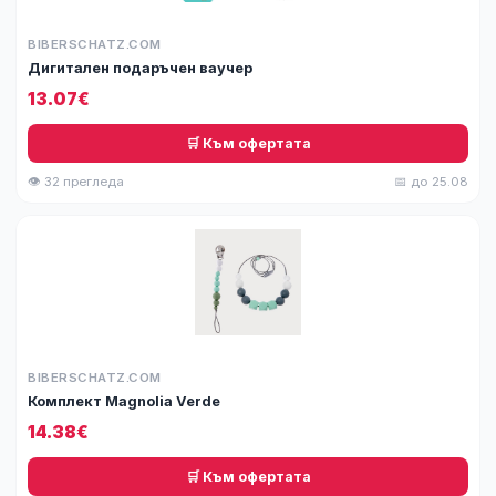
BIBERSCHATZ.COM
Дигитален подаръчен ваучер
13.07€
🛒 Към офертата
👁 32 прегледа
📅 до 25.08
BIBERSCHATZ.COM
Комплект Magnolia Verde
14.38€
🛒 Към офертата