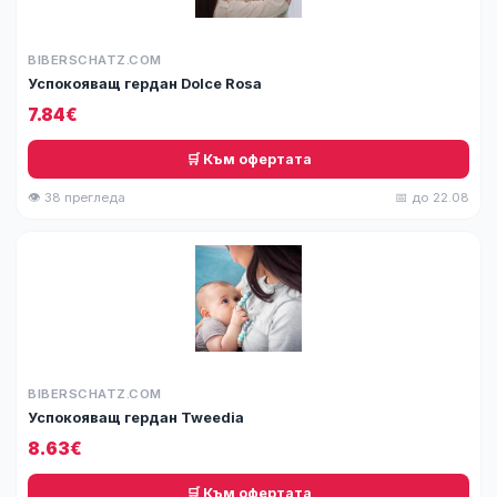
BIBERSCHATZ.COM
Успокояващ гердан Dolce Rosa
7.84€
🛒 Към офертата
👁 38 прегледа
📅 до 22.08
BIBERSCHATZ.COM
Успокояващ гердан Tweedia
8.63€
🛒 Към офертата