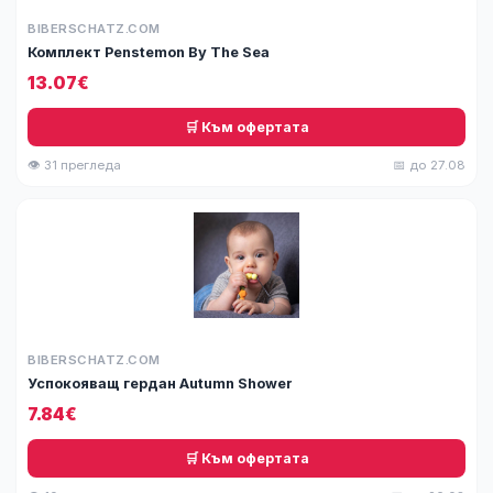
BIBERSCHATZ.COM
Комплект Penstemon By The Sea
13.07€
🛒 Към офертата
👁 31 прегледа
📅 до 27.08
BIBERSCHATZ.COM
Успокояващ гердан Autumn Shower
7.84€
🛒 Към офертата