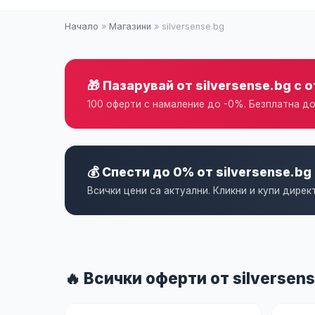
Начало
»
Магазини
» silversense.bg
🎁 Пазарувай от silversense.bg с 
100 оферти с намаление до -0%. Безплатна до
💰 Спести до 0% от silversense.bg
Всички цени са актуални. Кликни и купи дирек
🔥 Всички оферти от silversen