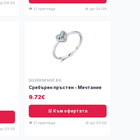
до 04.09
👁 21 прегледа
📅 до 04.09
SILVERSENSE.BG
Сребърен пръстен - Мечтание
9.72€
🛒 Към офертата
👁 21 прегледа
📅 до 03.09
до 03.09