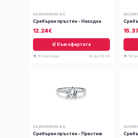
SILVERSENSE.BG
SILVER
Сребърен пръстен - Находка
Сребъ
12.24€
15.3
🛒 Към офертата
👁 15 прегледа
📅 до 06.09
👁 18 п
SILVERSENSE.BG
SILVER
Сребърен пръстен - Престиж
Сребъ