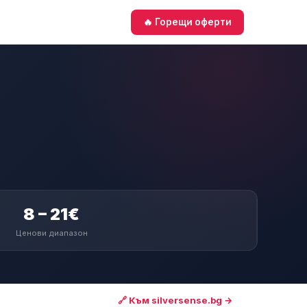
🔥 Горещи оферти
8 – 21€
Ценови диапазон
🔗 Към silversense.bg →