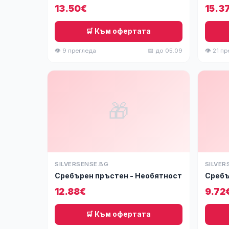
13.50€
15.3
🛒 Към офертата
👁 9 прегледа
📅 до 05.09
👁 21 п
🎁
SILVERSENSE.BG
SILVER
Сребърен пръстен - Необятност
Сребъ
12.88€
9.72
🛒 Към офертата