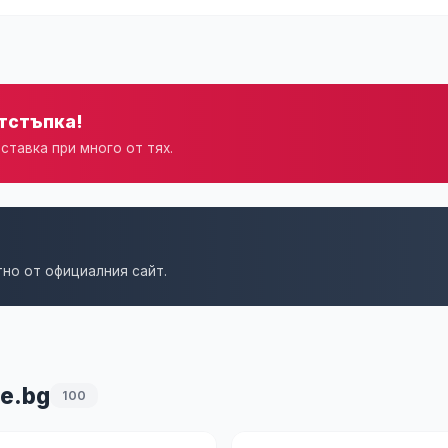
отстъпка!
ставка при много от тях.
тно от официалния сайт.
se.bg
100