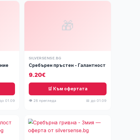
🎁
SILVERSENSE.BG
ение
Сребърен пръстен - Галантност
9.20€
🛒 Към офертата
до 01.09
👁 28 прегледа
📅 до 01.09