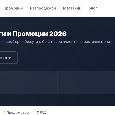
Промоции
Разпродажби
Магазини
Блог
ти и Промоции 2026
вени сребърни бижута с богат асортимент и атрактивни цени.
оферти
⭐ Предимства
❓ FAQ