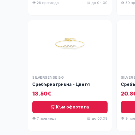
👁 28 прегледа
📅 до 04.09
👁 30 п
SILVERSENSE.BG
SILVER
Сребърна гривна - Цветя
Сребъ
13.50€
20.8
🛒 Към офертата
👁 7 прегледа
📅 до 03.09
👁 9 пр