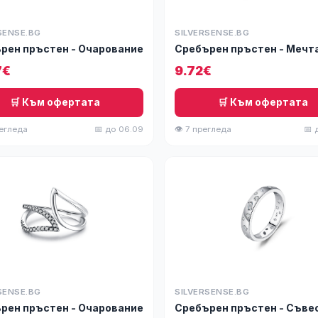
SENSE.BG
SILVERSENSE.BG
рен пръстен - Очарование
Сребърен пръстен - Мечт
7€
9.72€
🛒 Към офертата
🛒 Към офертата
регледа
📅 до 06.09
👁 7 прегледа
📅 
SENSE.BG
SILVERSENSE.BG
рен пръстен - Очарование
Сребърен пръстен - Съве