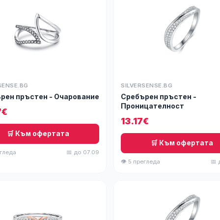
SENSE.BG
SILVERSENSE.BG
рен пръстен - Очарование
Сребърен пръстен -
Проницателност
7€
13.17€
🛒 Към офертата
🛒 Към офертата
егледа
📅 до 07.09
👁 5 прегледа
📅 