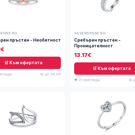
SENSE.BG
SILVERSENSE.BG
рен пръстен - Необятност
Сребърен пръстен -
Проницателност
8€
13.17€
🛒 Към офертата
🛒 Към офертата
регледа
📅 до 06.09
👁 21 прегледа
📅 