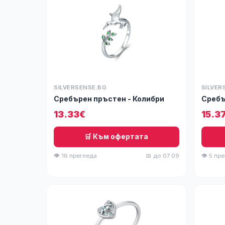
SILVERSENSE.BG
SILVER
Сребърен пръстен - Колибри
Сребъ
13.33€
15.3
🛒 Към офертата
👁 16 прегледа
📅 до 07.09
👁 5 пр