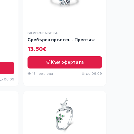
SILVERSENSE.BG
Сребърен пръстен - Престиж
13.50€
🛒 Към офертата
👁 15 прегледа
📅 до 06.09
до 06.09