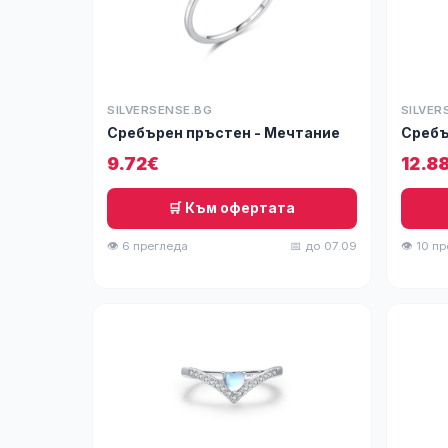
SILVERSENSE.BG
SILVER
Сребърен пръстен - Мечтание
Сребъ
9.72€
12.8
🛒 Към офертата
👁 6 прегледа
📅 до 07.09
👁 10 п