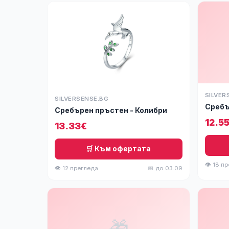
SILVER
SILVERSENSE.BG
Сребъ
Сребърен пръстен - Колибри
12.5
13.33€
🛒 Към офертата
👁 18 п
👁 12 прегледа
📅 до 03.09
🎁