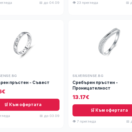
регледа
📅 до 04.09
👁 23 прегледа
📅 
SENSE.BG
SILVERSENSE.BG
рен пръстен - Съвест
Сребърен пръстен -
Проницателност
6€
13.17€
🛒 Към офертата
🛒 Към офертата
егледа
📅 до 03.09
👁 7 прегледа
📅 