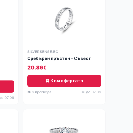
SILVERSENSE.BG
Сребърен пръстен - Съвест
20.86€
🛒 Към офертата
👁 6 прегледа
📅 до 07.09
до 07.09