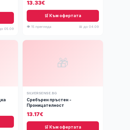
13.33€
🛒 Към офертата
👁 15 прегледа
📅 до 04.09
до 05.09
🎁
SILVERSENSE.BG
дка
Сребърен пръстен -
Проницателност
13.17€
🛒 Към офертата