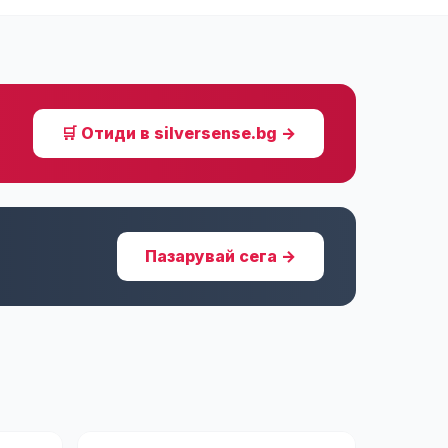
🛒 Отиди в silversense.bg →
Пазарувай сега →