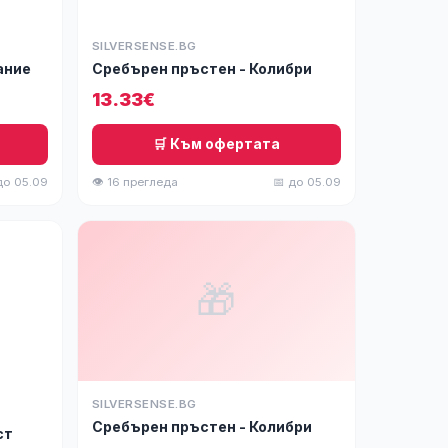
SILVERSENSE.BG
ание
Сребърен пръстен - Колибри
13.33€
🛒 Към офертата
до 05.09
👁 16 прегледа
📅 до 05.09
🎁
SILVERSENSE.BG
Сребърен пръстен - Колибри
ст