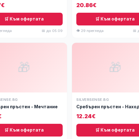
7€
20.86€
🛒 Към офертата
🛒 Към офертата
регледа
📅 до 05.09
👁 29 прегледа
📅 
🎁
🎁
SENSE.BG
SILVERSENSE.BG
рен пръстен - Мечтание
Сребърен пръстен - Нахо
€
12.24€
🛒 Към офертата
🛒 Към офертата