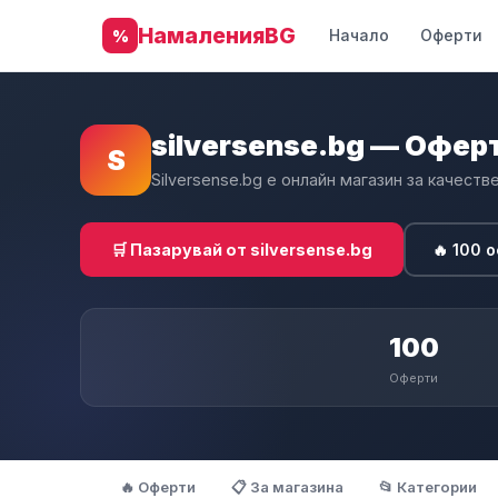
НамаленияBG
Начало
Оферти
%
silversense.bg — Офер
S
Silversense.bg е онлайн магазин за качест
🔥 100 
🛒 Пазарувай от silversense.bg
100
Оферти
🔥 Оферти
📋 За магазина
📂 Категории