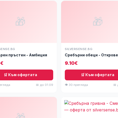
🎁
🎁
SENSE.BG
SILVERSENSE.BG
рен пръстен - Амбиция
Сребърни обеци - Откров
5€
9.10€
🛒 Към офертата
🛒 Към офертата
регледа
📅 до 01.09
👁 30 прегледа
📅 
🎁