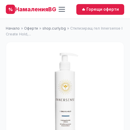
НамаленияBG
%
🔥 Горещи оферти
Начало
»
Оферти
»
shop.curly.bg
»
Стилизиращ гел Innersense I
Create Hold,...