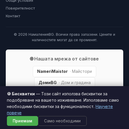
Общи условия
Поверителност
Контакт
© 2026 НамаленияBG. Всички права запазени. Цените и
наличностите могат да се променят.
🌐 Нашата мрежа от сайтове
NameriMaistor
· Майстори
ДомиBG
· Дом и градина
🍪 Бисквитки
— Този сайт използва бисквитки за
ТехникаBG
· Техника и електроника
подобряване на вашето изживяване. Използваме само
СпортBG
· Спорт и фитнес
необходими бисквитки за функционалност.
Научете
повече
Приемам
Само необходими