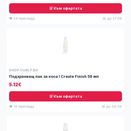
🛒 Към офертата
👁 24 прегледа
📅 до 27.08
SHOP.CURLY.BG
Подхранващ лак за коса I Create Finish 59 мл
5.12€
🛒 Към офертата
👁 14 прегледа
📅 до 06.09