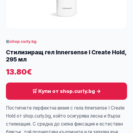
🏪
shop.curly.bg
Стилизиращ гел Innersense I Create Hold,
295 мл
13.80€
🛒 Купи от shop.curly.bg →
Постигнете перфектна визия с гела Innersense I Create
Hold от shop.curly.bg, който осигурява лесна и бърза
стилизация. С средна до силна фиксация и естествен
блясък, той подчертава къдриците и ги запазва във