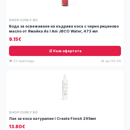
SHOP.CURLY.BG
Вода за освежаване на къдрава коса с черно рициново
масло от Ямайка As I Am JBCO Water, 473 мл
9.15€
🛒 Към офертата
👁 22 прегледа
📅 до 08.09
SHOP.CURLY.BG
Лак за коса натурален I Create Finish 295мл
13.80€