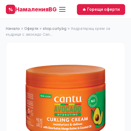
НамаленияBG
%
🔥 Горещи оферти
Начало
»
Оферти
»
shop.curly.bg
»
Хидратиращ крем за
къдрици с авокадо Can...