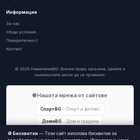
Информация
За нас
Общи условия
Поверителност
Контакт
© 2026 НамаленияBG. Всички права запазени. Цените и
наличностите могат да се променят.
🌐 Нашата мрежа от сайтове
СпортBG
· Спорт и фитнес
ДомиBG
· Дом и градина
🍪 Бисквитки
— Този сайт използва бисквитки за
БижутаBG
· Бижута и часовници