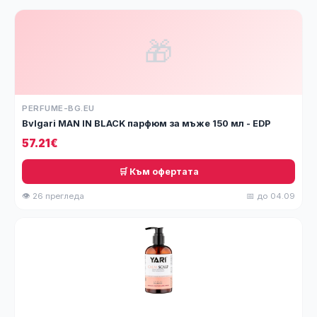
🎁
PERFUME-BG.EU
Bvlgari MAN IN BLACK парфюм за мъже 150 мл - EDP
57.21€
🛒 Към офертата
👁 26 прегледа
📅 до 04.09