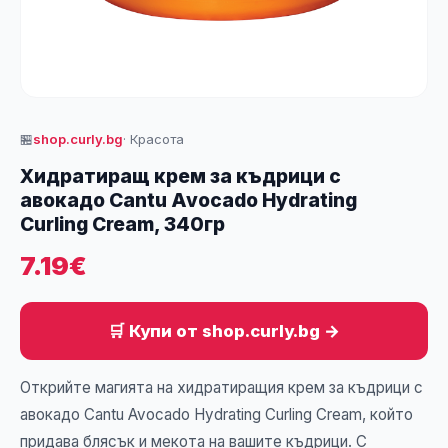
🏪
shop.curly.bg
· Красота
Хидратиращ крем за къдрици с
авокадо Cantu Avocado Hydrating
Curling Cream, 340гр
7.19€
🛒 Купи от shop.curly.bg →
Открийте магията на хидратиращия крем за къдрици с
авокадо Cantu Avocado Hydrating Curling Cream, който
придава блясък и мекота на вашите къдрици. С