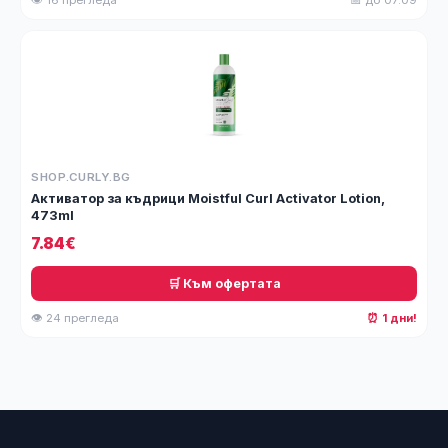
👁 16 прегледа
📅 до 07.09
SHOP.CURLY.BG
Активатор за къдрици Moistful Curl Activator Lotion,
473ml
7.84€
🛒 Към офертата
👁 24 прегледа
⏰ 1 дни!