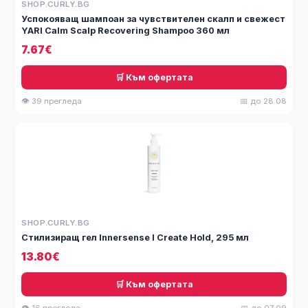
SHOP.CURLY.BG
Успокояващ шампоан за чувствителен скалп и свежест
YARI Calm Scalp Recovering Shampoo 360 мл
7.67€
🛒 Към офертата
👁 39 прегледа
📅 до 28.08
SHOP.CURLY.BG
Стилизиращ гел Innersense I Create Hold, 295 мл
13.80€
🛒 Към офертата