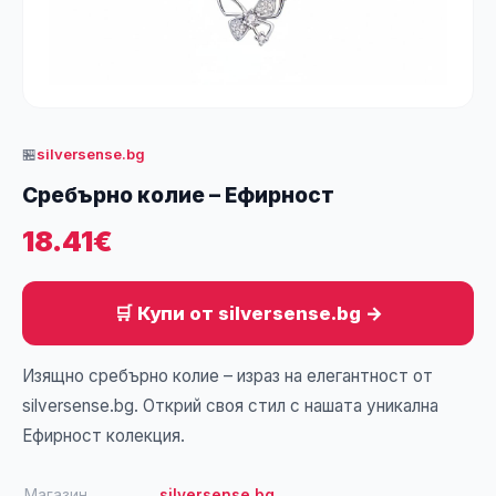
🏪
silversense.bg
Сребърно колие – Ефирност
18.41€
🛒 Купи от silversense.bg →
Изящно сребърно колие – израз на елегантност от
silversense.bg. Открий своя стил с нашата уникална
Ефирност колекция.
Магазин
silversense.bg