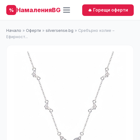
НамаленияBG
%
🔥 Горещи оферти
Начало
»
Оферти
»
silversense.bg
»
Сребърно колие –
Ефирност...