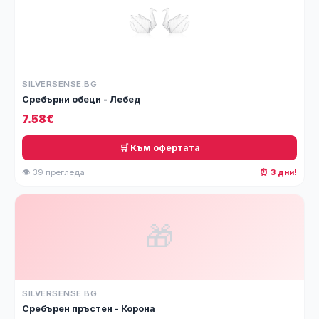
SILVERSENSE.BG
Сребърни обеци - Лебед
7.58€
🛒 Към офертата
👁 39 прегледа
⏰ 3 дни!
🎁
SILVERSENSE.BG
Сребърен пръстен - Корона