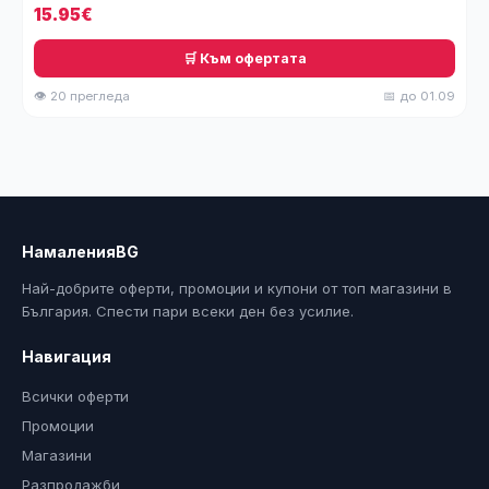
15.95€
🛒 Към офертата
👁 20 прегледа
📅 до 01.09
НамаленияBG
Най-добрите оферти, промоции и купони от топ магазини в
България. Спести пари всеки ден без усилие.
Навигация
Всички оферти
Промоции
Магазини
Разпродажби