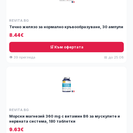
REVITA.BG
Течно желязо за нормално кръвообразуване, 30 ампули
8.44€
🛒 Към офертата
👁 39 прегледа
📅 до 25.08
REVITA.BG
Морски магнезий 360 mg с витамин B6 за мускулите и
нервната система, 180 таблетки
9.63€