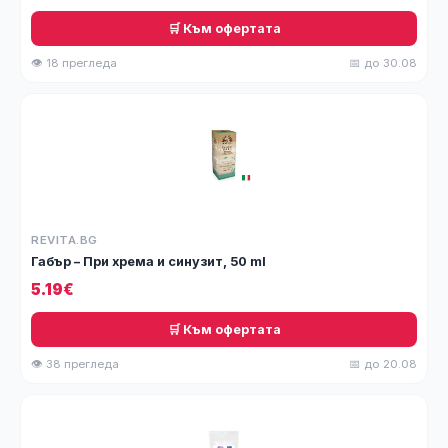
🛒 Към офертата
👁 18 прегледа
📅 до 30.08
REVITA.BG
Габър – При хрема и синузит, 50 ml
5.19€
🛒 Към офертата
👁 38 прегледа
📅 до 20.08