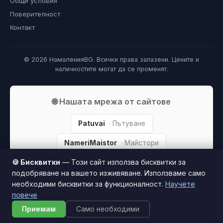
Общи условия
Поверителност
Контакт
© 2026 НамаленияBG. Всички права запазени. Цените и
наличностите могат да се променят.
🌐 Нашата мрежа от сайтове
Patuvai
· Пътуване
NameriMaistor
· Майстори
🍪 Бисквитки
— Този сайт използва бисквитки за
ПарфюмBG
· Парфюми
подобряване на вашето изживяване. Използваме само
ДомиBG
· Дом и градина
необходими бисквитки за функционалност.
Научете
повече
Приемам
Само необходими