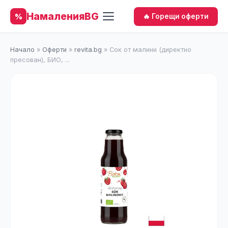
НамаленияBG
%
🔥 Горещи оферти
Начало
»
Оферти
»
revita.bg
»
Сок от малини (директно
пресован), БИО, ...