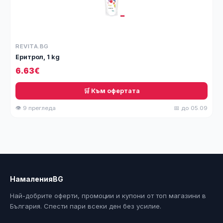
REVITA.BG
Еритрол, 1 kg
6.63€
🛒 Към офертата
👁 9 прегледа
📅 до 05.09
НамаленияBG
Най-добрите оферти, промоции и купони от топ магазини в
България. Спести пари всеки ден без усилие.