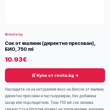
🏪
revita.bg
Сок от малини (директно пресован),
БИО, 750 ml
10.93€
🛒 Купи от revita.bg →
Насладете се на натуралния вкус на биосок от малини,
директно пресован и пастьоризиран, без добавена
захар или подсладители. Този 750 мл сок запазва
свежестта и богатия аромат на зрели малини, идеален