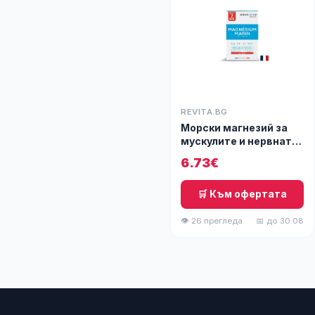
REVITA.BG
Морски магнезий за
мускулите и нервната
система, 60 капсули
6.73€
🛒 Към офертата
👁 26 прегледа
📅 до 30.08