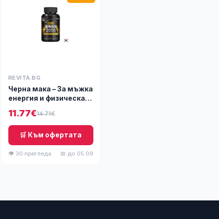
REVITA.BG
Черна мака – За мъжка
енергия и физическа
издръжливост, 524
11.77€
14.71€
mg, 120 таблетки
🛒 Към офертата
👁 30 прегледа
📅 до 05.09