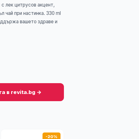
с лек цитрусов акцент,
л чай при настинка. 330 ml
оддържа вашето здраве и
а в revita.bg →
-20%