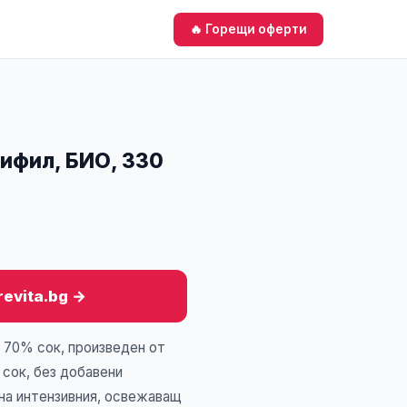
🔥 Горещи оферти
ифил, БИО, 330
revita.bg →
 70% сок, произведен от
 сок, без добавени
на интензивния, освежаващ