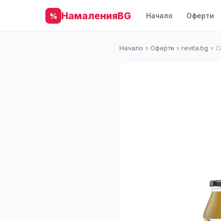
НамаленияBG
Начало
Оферти
%
Начало
»
Оферти
»
revita.bg
»
С