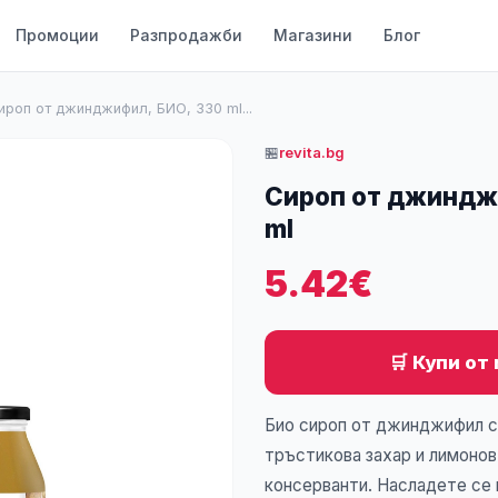
Промоции
Разпродажби
Магазини
Блог
ироп от джинджифил, БИО, 330 ml...
🏪
revita.bg
Сироп от джиндж
ml
5.42€
🛒 Купи от 
Био сироп от джинджифил с
тръстикова захар и лимонов
консерванти. Насладете се 