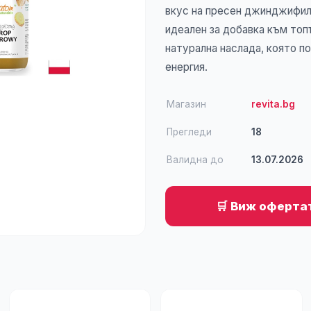
вкус на пресен джинджифил 
идеален за добавка към топъ
натурална наслада, която п
енергия.
Магазин
revita.bg
Прегледи
18
Валидна до
13.07.2026
🛒 Виж офертат