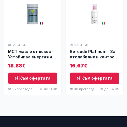
REVITA.BG
REVITA.BG
МСТ масло от кокос –
Re-code Platinum – За
Устойчива енергия и
отслабване и контрол
ускорен
на апетита при жени,
18.88€
16.67€
метаболизъм, 200 g
500 ml
прах
🛒 Към офертата
🛒 Към офертата
👁 18 прегледа
📅 до 11.08
👁 30 прегледа
📅 до 04.09