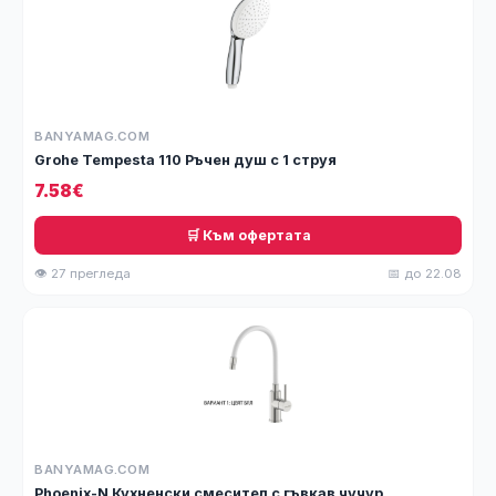
BANYAMAG.COM
Grohe Tempesta 110 Ръчен душ с 1 струя
7.58€
🛒 Към офертата
👁 27 прегледа
📅 до 22.08
BANYAMAG.COM
Phoenix-N Кухненски смесител с гъвкав чучур