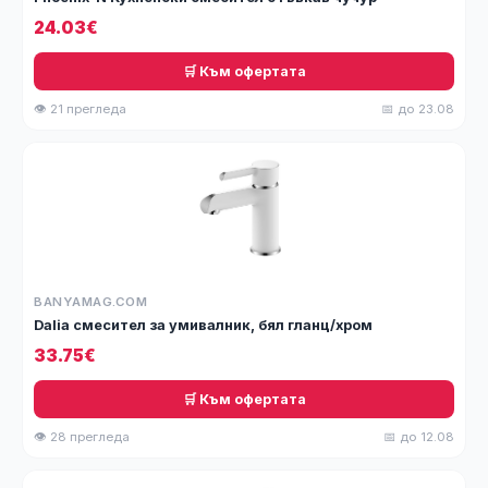
24.03€
🛒 Към офертата
👁 21 прегледа
📅 до 23.08
BANYAMAG.COM
Dalia смесител за умивалник, бял гланц/хром
33.75€
🛒 Към офертата
👁 28 прегледа
📅 до 12.08