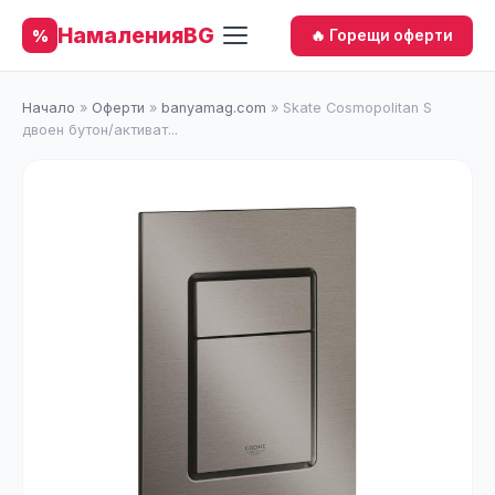
НамаленияBG
%
🔥 Горещи оферти
Начало
»
Оферти
»
banyamag.com
»
Skate Cosmopolitan S
двоен бутон/активат...