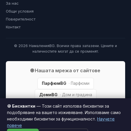
За нас
Общи условия
Поверителност
Контакт
© 2026 НамаленияBG. Всички права запазени. Цените и
наличностите могат да се променят.
🌐 Нашата мрежа от сайтове
ПарфюмBG
· Парфюми
ДомиBG
· Дом и градина
🍪 Бисквитки
— Този сайт използва бисквитки за
ХубаваКожа
· Грижа за кожата
подобряване на вашето изживяване. Използваме само
КрасотаBG
· Козметика
необходими бисквитки за функционалност.
Научете
повече