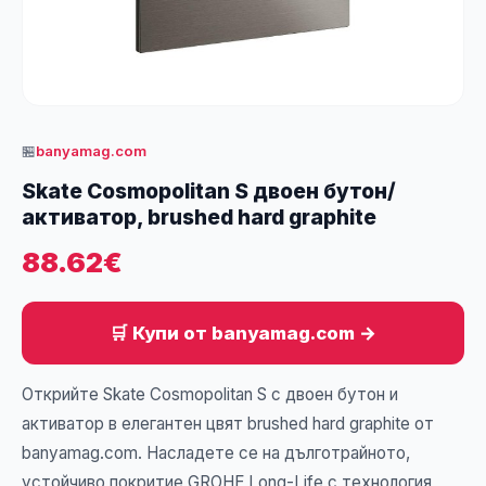
🏪
banyamag.com
Skate Cosmopolitan S двоен бутон/
активатор, brushed hard graphite
88.62€
🛒 Купи от banyamag.com →
Открийте Skate Cosmopolitan S с двоен бутон и
активатор в елегантен цвят brushed hard graphite от
banyamag.com. Насладете се на дълготрайното,
устойчиво покритие GROHE Long-Life с технология