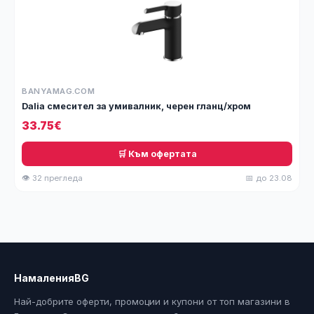
BANYAMAG.COM
Dalia смесител за умивалник, черен гланц/хром
33.75€
🛒 Към офертата
👁 32 прегледа
📅 до 23.08
НамаленияBG
Най-добрите оферти, промоции и купони от топ магазини в