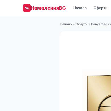
НамаленияBG
Начало
Оферти
%
Начало
»
Оферти
»
banyamag.c