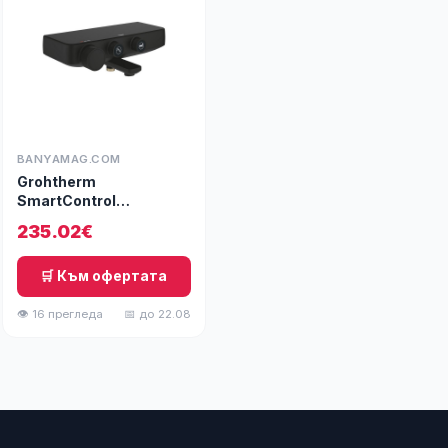
BANYAMAG.COM
Grohtherm
SmartControl
Термостатен
235.02€
смесител за вана/
душ, бутонен, phantom
black
🛒 Към офертата
👁 16 прегледа
📅 до 22.08