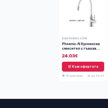
BANYAMAG.COM
Phoenix-N Кухненски
смесител с гъвкав
чучур
24.03€
🛒 Към офертата
👁 19 прегледа
📅 до 04.09