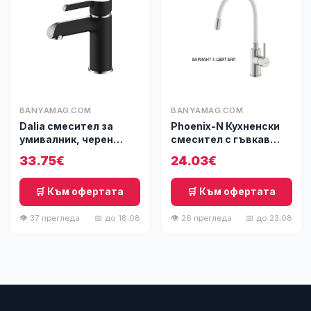
BANYAMAG.COM
BANYAMAG.COM
Dalia смесител за
Phoenix-N Кухненски
умивалник, черен
смесител с гъвкав
гланц/хром
чучур
33.75€
24.03€
🛒 Към офертата
🛒 Към офертата
👁 37 прегледа
📅 до 18.08
👁 26 прегледа
📅 до 23.08