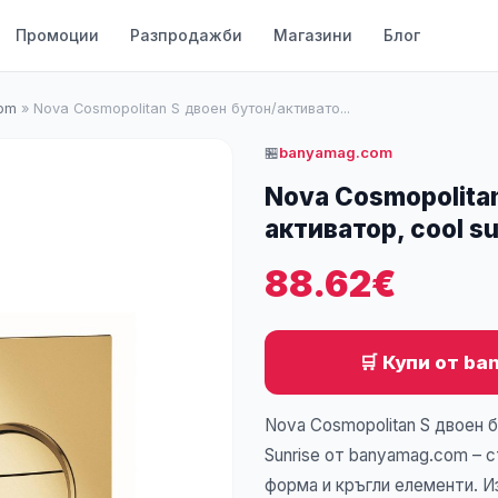
Промоции
Разпродажби
Магазини
Блог
om
»
Nova Cosmopolitan S двоен бутон/активато...
🏪
banyamag.com
Nova Cosmopolitan
активатор, cool su
88.62€
🛒 Купи от b
Nova Cosmopolitan S двоен б
Sunrise от banyamag.com – 
форма и кръгли елементи. 