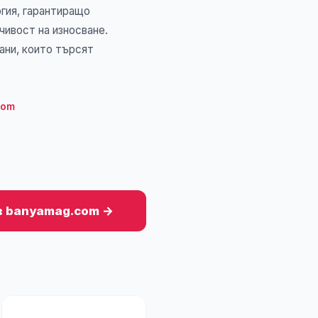
огия, гарантиращо
чивост на износване.
ани, които търсят
com
в banyamag.com →