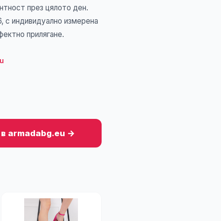
нтност през цялото ден.
6, с индивидуално измерена
фектно прилягане.
u
 в armadabg.eu →