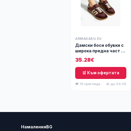
ARMADABG.EU
Дамски боси обувки с
широка предна част -
Ruby
35.28€
🛒 Към офертата
👁 19 прегледа
📅 до 04.09
НамаленияBG