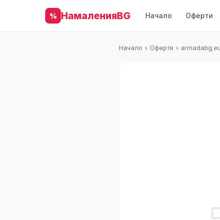
НамаленияBG
Начало
Оферти
%
Начало
»
Оферти
»
armadabg.e