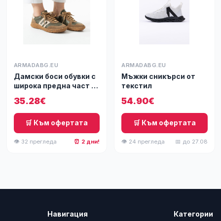
ARMADABG.EU
ARMADABG.EU
Дамски боси обувки с
Мъжки сникърси от
широка предна част -
текстил
Forest
35.28€
54.90€
🛒 Към офертата
🛒 Към офертата
👁 32 прегледа
⏰ 2 дни!
👁 24 прегледа
📅 до 27.08
Навигация
Категории