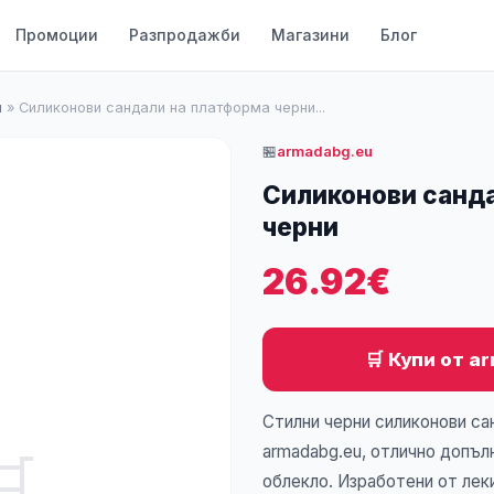
Промоции
Разпродажби
Магазини
Блог
u
»
Силиконови сандали на платформа черни...
🏪
armadabg.eu
Силиконови санд
черни
26.92€
🛒 Купи от a
Стилни черни силиконови са
armadabg.eu, отлично допъ
🛒
облекло. Изработени от леки