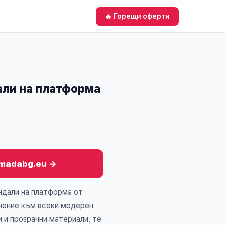
🔥 Горещи оферти
али на платформа
rmadabg.eu →
ндали на платформа от
лнение към всеки модерен
 и прозрачни материали, те