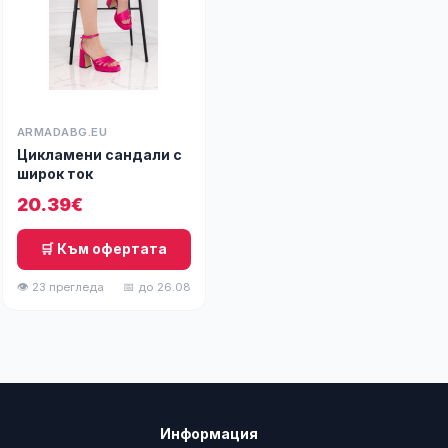
ARMADABG.EU
Цикламени сандали с
широк ток
20.39€
🛒 Към офертата
👁 23 прегледа
📅 до 26.08
Информация