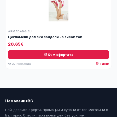
ARMADABG.EU
Цикламени дамски сандали на висок ток
20.65€
🛒 Към офертата
👁 27 прегледа
⏰ 1 дни!
НамаленияBG
Най-добрите оферти, промоции и купони от топ магазини в
България. Спести пари всеки ден без усилие.