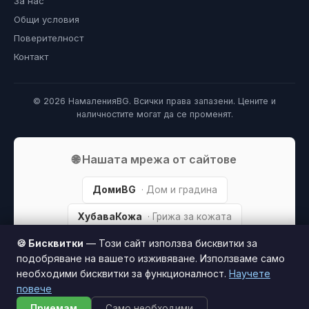
За нас
Общи условия
Поверителност
Контакт
© 2026 НамаленияBG. Всички права запазени. Цените и
наличностите могат да се променят.
🌐 Нашата мрежа от сайтове
ДомиBG
· Дом и градина
ХубаваКожа
· Грижа за кожата
🍪 Бисквитки
— Този сайт използва бисквитки за
МодаBG
· Мода и стил
подобряване на вашето изживяване. Използваме само
NameriMaistor
· Майстори
необходими бисквитки за функционалност.
Научете
повече
Приемам
Само необходими