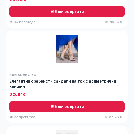
🛒 Към офертата
👁 39 прегледа
📅 до 18.08
ARMADABG.EU
Елегантни сребристи сандали на ток с асиметрични
каишки
20.91€
🛒 Към офертата
👁 22 прегледа
📅 до 26.08