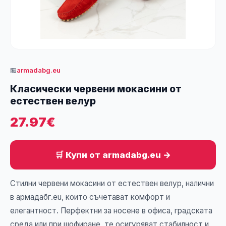
🏪
armadabg.eu
Класически червени мокасини от
естествен велур
27.97€
🛒 Купи от armadabg.eu →
Стилни червени мокасини от естествен велур, налични
в армадабг.eu, които съчетават комфорт и
елегантност. Перфектни за носене в офиса, градската
среда или при шофиране, те осигуряват стабилност и