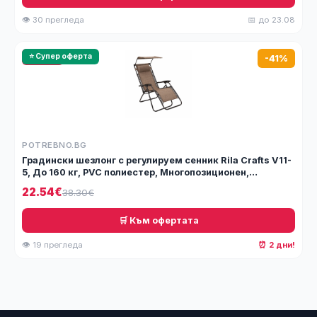
👁 30 прегледа
📅 до 23.08
🔥 HOT
⭐ Супер оферта
-41%
POTREBNO.BG
Градински шезлонг с регулируем сенник Rila Crafts V11-
5, До 160 кг, PVC полиестер, Многопозиционен,
Стоманена конструкция, Бежов/Кафяв
22.54€
38.30€
🛒 Към офертата
👁 19 прегледа
⏰ 2 дни!