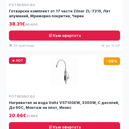
POTREBNO.BG
Готварски комплект от 17 части Zilner ZL-7215, Лят
алуминий, Мраморно покритие, Черен
38.31€
66.42€
🛒 Към офертата
👁 38 прегледа
📅 до 15.08
🔥 HOT
-35%
POTREBNO.BG
Нагревател за вода Voltz V57100EW, 3300W, С дисплей,
До 60C, Монтаж на плот, Инокс
20.66€
31.86€
🛒 Към офертата