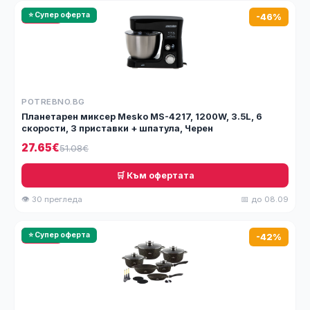
🔥 HOT
⭐ Супер оферта
-46%
POTREBNO.BG
Планетарен миксер Mesko MS-4217, 1200W, 3.5L, 6
скорости, 3 приставки + шпатула, Черен
27.65€
51.08€
🛒 Към офертата
👁 30 прегледа
📅 до 08.09
🔥 HOT
⭐ Супер оферта
-42%