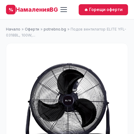
НамаленияBG
%
🔥 Горещи оферти
Начало
»
Оферти
»
potrebno.bg
»
Подов вентилатор ELITE YFL-
0318BL, 100W,...