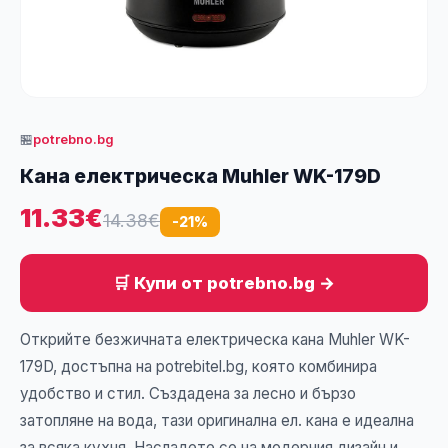
🏪
potrebno.bg
Кана електрическа Muhler WK-179D
11.33€
14.38€
-21%
🛒 Купи от potrebno.bg →
Открийте безжичната електрическа кана Muhler WK-
179D, достъпна на potrebitel.bg, която комбинира
удобство и стил. Създадена за лесно и бързо
затопляне на вода, тази оригинална ел. кана е идеална
за всяка кухня. Насладете се на модерния дизайн и