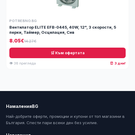
POTREBNO.BG
Вентилатор ELITE EFB-0445, 40W, 12", 3 скорости, 5
перки, Таймер, Осцилация, Сив
8.05€
14.27€
🛒 Към офертата
👁 38 прегледа
⏰ 3 дни!
НамаленияBG
Най-добрите оферти, промоции и купони от топ магазини в
България. Спести пари всеки ден без усилие.