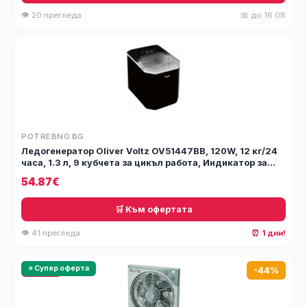
👁 20 прегледа
📅 до 16.08
POTREBNO.BG
Ледогенератор Oliver Voltz OV51447BB, 120W, 12 кг/24
часа, 1.3 л, 9 кубчета за цикъл работа, Индикатор за
лед и вода
54.87€
🛒 Към офертата
👁 41 прегледа
⏰ 1 дни!
🔥 HOT
⭐ Супер оферта
-44%