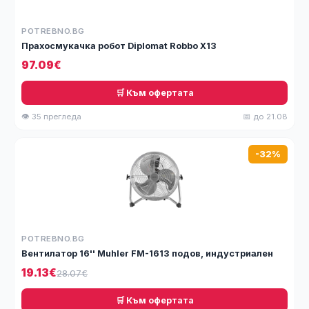
POTREBNO.BG
Прахосмукачка робот Diplomat Robbo X13
97.09€
🛒 Към офертата
👁 35 прегледа
📅 до 21.08
-32%
POTREBNO.BG
Вентилатор 16'' Muhler FM-1613 подов, индустриален
19.13€
28.07€
🛒 Към офертата