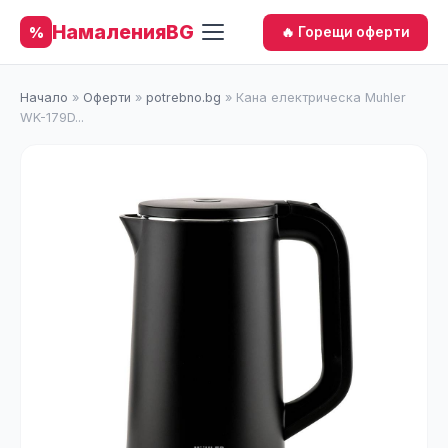
НамаленияBG
%
🔥 Горещи оферти
Начало
»
Оферти
»
potrebno.bg
»
Кана електрическа Muhler
WK-179D...