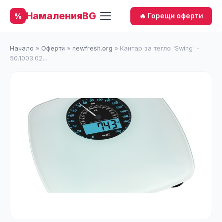
НамаленияBG
%
🔥 Горещи оферти
Начало
»
Оферти
»
newfresh.org
»
Кантар за тегло 'Swing' -
50.1003.02...