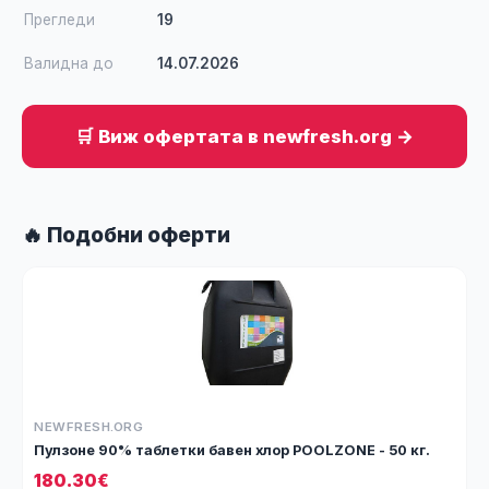
Прегледи
19
Валидна до
14.07.2026
🛒 Виж офертата в newfresh.org →
🔥 Подобни оферти
NEWFRESH.ORG
Пулзоне 90% таблетки бавен хлор POOLZONE - 50 кг.
180.30€