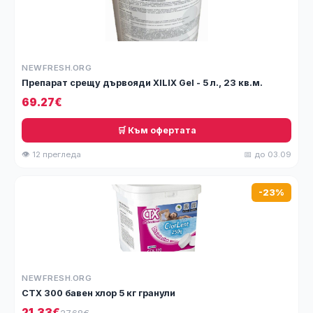
NEWFRESH.ORG
Препарат срещу дървояди XILIX Gel - 5 л., 23 кв.м.
69.27€
🛒 Към офертата
👁 12 прегледа
📅 до 03.09
-23%
NEWFRESH.ORG
СТХ 300 бавен хлор 5 кг гранули
21.33€
27.68€