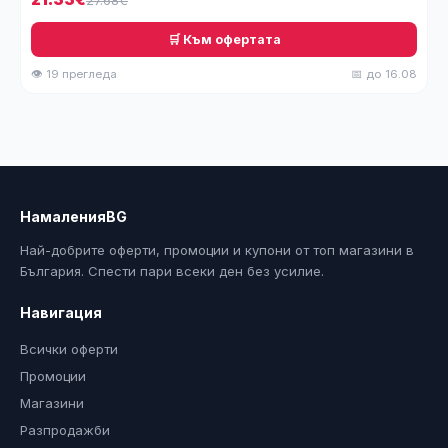
🛒 Към офертата
👁 19 прегледа
📅 до 16.08
НамаленияBG
Най-добрите оферти, промоции и купони от топ магазини в
България. Спести пари всеки ден без усилие.
Навигация
Всички оферти
Промоции
Магазини
Разпродажби