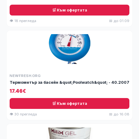
🛒 Към офертата
👁 18 прегледа
📅 до 01.09
NEWFRESH.ORG
Термометър за басейн &quot;Poolwatch&quot; - 40.2007
17.46€
🛒 Към офертата
👁 30 прегледа
📅 до 16.08