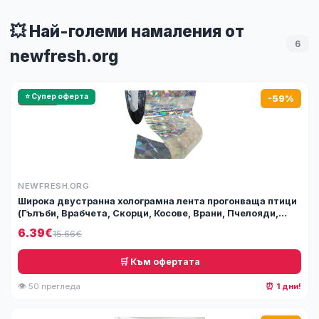
💥 Най-големи намаления от
6
newfresh.org
🔥 HOT
⭐ Супер оферта
-59%
NEWFRESH.ORG
Широка двустранна холограмна лента прогонваща птици
(Гълъби, Врабчета, Скорци, Косове, Врани, Пчелояди,
Свраки, Кълвачи и др.), 4.8 см х 80 м ...
6.39€
15.66€
🛒 Към офертата
👁 50 прегледа
⏰ 1 дни!