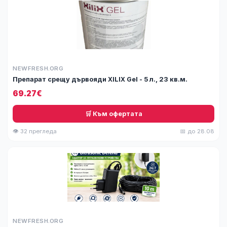
NEWFRESH.ORG
Препарат срещу дървояди XILIX Gel - 5 л., 23 кв.м.
69.27€
🛒 Към офертата
👁 32 прегледа
📅 до 28.08
NEWFRESH.ORG