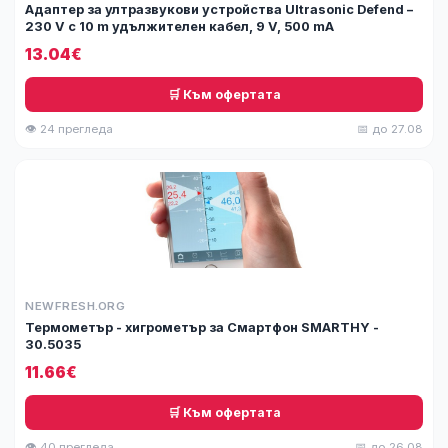
Адаптер за ултразвукови устройства Ultrasonic Defend –
230 V с 10 m удължителен кабел, 9 V, 500 mA
13.04€
🛒 Към офертата
👁 24 прегледа
📅 до 27.08
NEWFRESH.ORG
Термометър - хигрометър за Смартфон SMARTHY -
30.5035
11.66€
🛒 Към офертата
👁 40 прегледа
📅 до 26.08