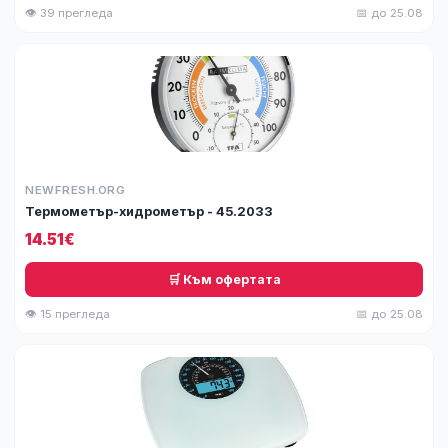
👁 39 прегледа
📅 до 25.08
NEWFRESH.ORG
Термометър-хидрометър - 45.2033
14.51€
🛒 Към офертата
👁 15 прегледа
📅 до 25.08