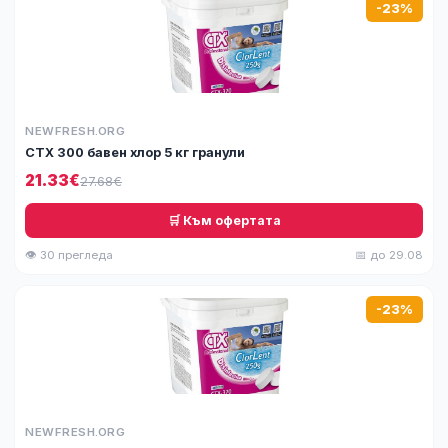
-23%
NEWFRESH.ORG
СТХ 300 бавен хлор 5 кг гранули
21.33€
27.68€
🛒 Към офертата
👁 30 прегледа
📅 до 29.08
-23%
NEWFRESH.ORG