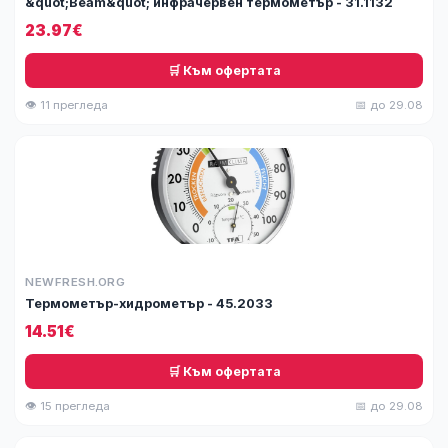
&quot;Beam&quot; инфрачервен термометър - 31.1132
23.97€
🛒 Към офертата
👁 11 прегледа
📅 до 29.08
NEWFRESH.ORG
Термометър-хидрометър - 45.2033
14.51€
🛒 Към офертата
👁 15 прегледа
📅 до 29.08