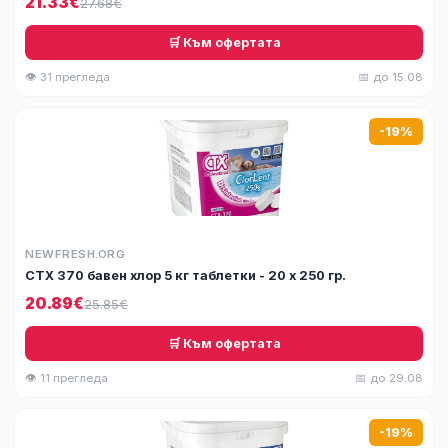
21.33€
27.68€
🛒 Към офертата
👁 31 прегледа
📅 до 15.08
-19%
NEWFRESH.ORG
СТХ 370 бавен хлор 5 кг таблетки - 20 х 250 гр.
20.89€
25.85€
🛒 Към офертата
👁 11 прегледа
📅 до 29.08
-19%