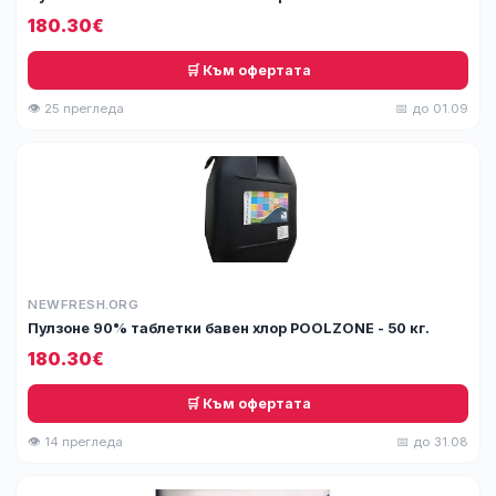
180.30€
🛒 Към офертата
👁 25 прегледа
📅 до 01.09
NEWFRESH.ORG
Пулзоне 90% таблетки бавен хлор POOLZONE - 50 кг.
180.30€
🛒 Към офертата
👁 14 прегледа
📅 до 31.08