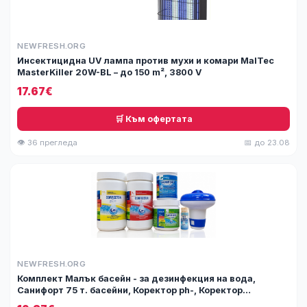
NEWFRESH.ORG
Инсектицидна UV лампа против мухи и комари MalTec
MasterKiller 20W-BL – до 150 m², 3800 V
17.67€
🛒 Към офертата
👁 36 прегледа
📅 до 23.08
NEWFRESH.ORG
Комплект Малък басейн - за дезинфекция на вода,
Санифорт 75 т. басейни, Коректор ph-, Коректор
ph+,Санифорт комби мини 20х20, Диспенсър мини ...