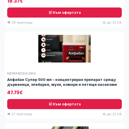
19.37€
🛒 Към офертата
👁 28 прегледа
📅 до 22.08
NEWFRESH.ORG
Алфабан Супер 500 мл – концентриран препарат срещу
дървеници, хлебарки, мухи, комари и летящи насекоми
47.75€
🛒 Към офертата
👁 27 прегледа
📅 до 22.08