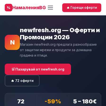
НамаленияBG
%
🔥 Горещи оферти
newfresh.org — Оферти и
Промоции 2026
N
Магазин newfresh.org предлага разнообразие
от защитни мрежи и продукти за домашна
градина и птици.
🛒 Пазарувай от newfresh.org
🔥 72 оферти
72
-59%
5 – 180€