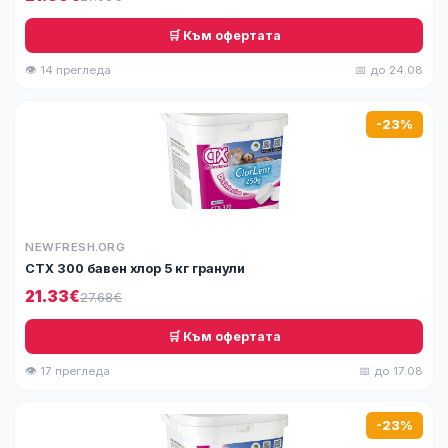
🛒 Към офертата
👁 14 прегледа
📅 до 24.08
-23%
NEWFRESH.ORG
СТХ 300 бавен хлор 5 кг гранули
21.33€
27.68€
🛒 Към офертата
👁 17 прегледа
📅 до 17.08
-23%