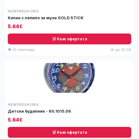
NEWFRESH.ORG
Капан с лепило за мухи GOLD STICK
5.64€
🛒 Към офертата
👁 32 прегледа
📅 до 25.08
NEWFRESH.ORG
Детски будилник - 60.1015.06
5.64€
🛒 Към офертата