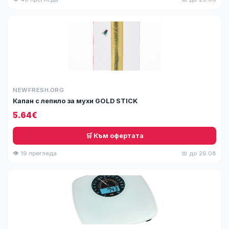
NEWFRESH.ORG
Капан с лепило за мухи GOLD STICK
5.64€
🛒 Към офертата
👁 19 прегледа
📅 до 26.08