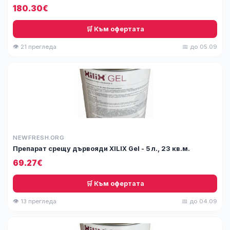
180.30€
🛒 Към офертата
👁 21 прегледа
📅 до 05.09
NEWFRESH.ORG
Препарат срещу дървояди XILIX Gel - 5 л., 23 кв.м.
69.27€
🛒 Към офертата
👁 13 прегледа
📅 до 04.09