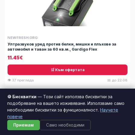
NEWFRESH.ORG
Ултразвуков уред против белки, мишки и плъхове за
автомобил и таван за 60 кв.м., Gardigo Flex
11.45€
🛒 Към офертата
👁 37 прегледа
📅 до 22.08
🍪 Бисквитки
— Този сайт използва бисквитки за
подобряване на вашето изживяване. Използваме само
необходими бисквитки за функционалност.
Научете
повече
Приемам
Само необходими
NEWFRESH.ORG