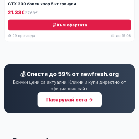
СТХ 300 бавен хлор 5 кг гранули
21.33€
27.68€
🛒 Към офертата
👁 29 прегледа
📅 до 15.08
💰 Спести до 59% от newfresh.org
Всички цени са актуални. Кликни и купи директно от
официалния сайт.
Пазарувай сега →