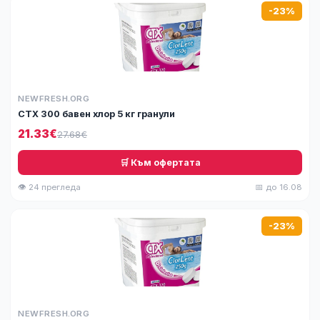
-23%
NEWFRESH.ORG
СТХ 300 бавен хлор 5 кг гранули
21.33€
27.68€
🛒 Към офертата
👁 24 прегледа
📅 до 16.08
-23%
NEWFRESH.ORG