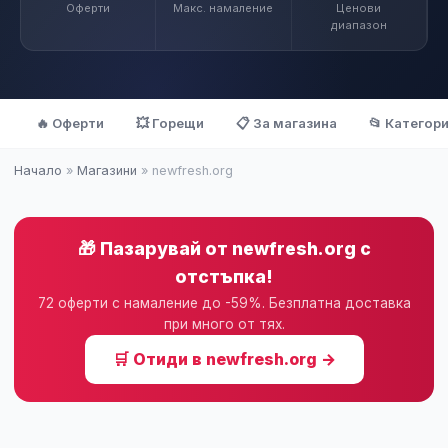
Оферти
Макс. намаление
Ценови
диапазон
🔥 Оферти
💥 Горещи
📋 За магазина
📂 Категор
Начало
»
Магазини
» newfresh.org
🎁 Пазарувай от newfresh.org с
отстъпка!
72 оферти с намаление до -59%. Безплатна доставка
при много от тях.
🛒 Отиди в newfresh.org →