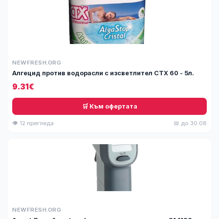
NEWFRESH.ORG
Алгецид против водорасли с изсветлител СТХ 60 - 5л.
9.31€
🛒 Към офертата
👁 12 прегледа
📅 до 30.08
NEWFRESH.ORG