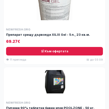
NEWFRESH.ORG
Препарат срещу дървояди XILIX Gel - 5 л., 23 кв.м.
69.27€
🛒 Към офертата
👁 11 прегледа
📅 до 03.09
NEWFRESH.ORG
Пулзоне 90% таблетки бавен хлор POOLZONE - 50 кг.