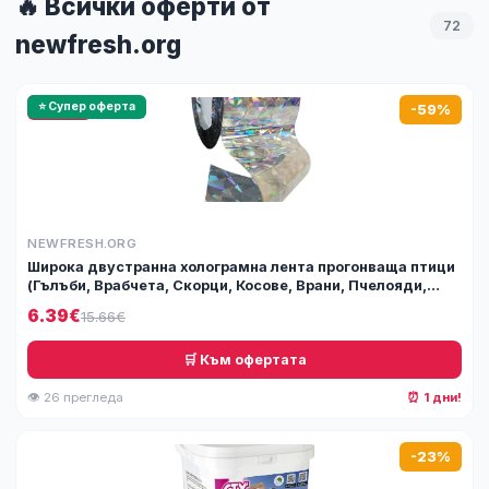
🔥 Всички оферти от
72
newfresh.org
🔥 HOT
⭐ Супер оферта
-59%
NEWFRESH.ORG
Широка двустранна холограмна лента прогонваща птици
(Гълъби, Врабчета, Скорци, Косове, Врани, Пчелояди,
Свраки, Кълвачи и др.), 4.8 см х 80 м ...
6.39€
15.66€
🛒 Към офертата
👁 26 прегледа
⏰ 1 дни!
-23%