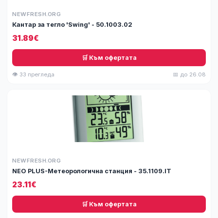
NEWFRESH.ORG
Кантар за тегло 'Swing' - 50.1003.02
31.89€
🛒 Към офертата
👁 33 прегледа
📅 до 26.08
NEWFRESH.ORG
NEO PLUS-Метеорологична станция - 35.1109.IT
23.11€
🛒 Към офертата