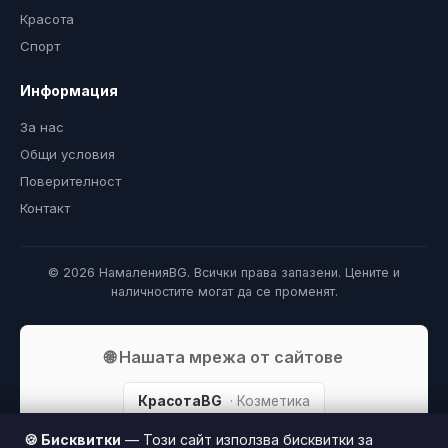
Красота
Спорт
Информация
За нас
Общи условия
Поверителност
Контакт
© 2026 НамаленияBG. Всички права запазени. Цените и
наличностите могат да се променят.
🌐 Нашата мрежа от сайтове
КрасотаBG
· Козметика
🍪 Бисквитки
— Този сайт използва бисквитки за
БебиBG
· Бебета и деца
Patuvai
· Пътуване