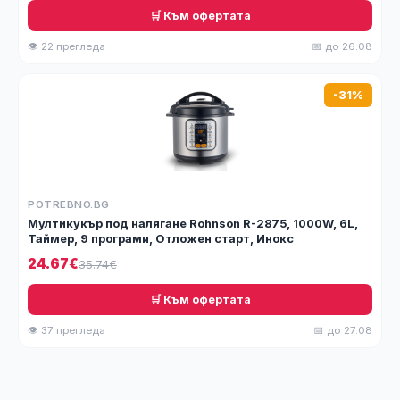
🛒 Към офертата
👁 22 прегледа
📅 до 26.08
-31%
POTREBNO.BG
Мултикукър под налягане Rohnson R-2875, 1000W, 6L,
Таймер, 9 програми, Отложен старт, Инокс
24.67€
35.74€
🛒 Към офертата
👁 37 прегледа
📅 до 27.08