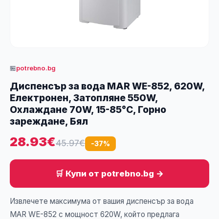
🏪
potrebno.bg
Диспенсър за вода MAR WE-852, 620W,
Електронен, Затопляне 550W,
Охлаждане 70W, 15-85°C, Горно
зареждане, Бял
28.93€
45.97€
-37%
🛒 Купи от potrebno.bg →
Извлечете максимума от вашия диспенсър за вода
MAR WE-852 с мощност 620W, който предлага