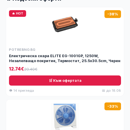
🔥 HOT
-38%
POTREBNO.BG
Електрическа скара ELITE EG-1001GP, 1250W,
Незалепващо покритие, Термостат, 25.5х30.5cm, Черен
12.74€
20.40€
🛒 Към офертата
👁 14 прегледа
📅 до 18.08
-33%