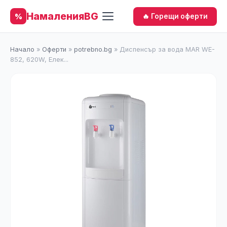
НамаленияBG
%
🔥 Горещи оферти
Начало
»
Оферти
»
potrebno.bg
»
Диспенсър за вода MAR WE-
852, 620W, Елек...