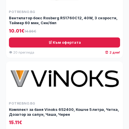
POTREBNO.BG
Вентилатор бокс Rosberg R51760C12, 40W, 3 скорости,
Таймер 60 мин, Син/бял
10.01€
14.86€
🛒 Към офертата
👁 20 прегледа
⏰ 2 дни!
POTREBNO.BG
Комплект за баня Vinoks 652400, Кошче 5 литра, Четка,
Дозатор за сапун, Чаша, Черен
15.11€