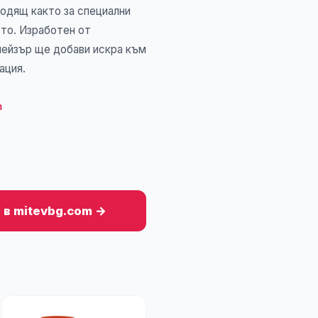
одящ както за специални
ето. Изработен от
лейзър ще добави искра към
ация.
m
 в mitevbg.com →