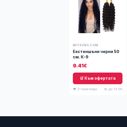
MITEVBG.COM
Екстеншъни черни 50
см. К-9
9.41€
🛒 Към офертата
👁 21 прегледа
📅 до 13.08