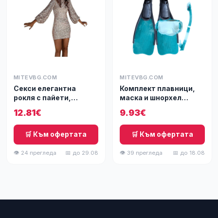
MITEVBG.COM
MITEVBG.COM
Секси елегантна
Комплект плавници,
рокля с пайети,
маска и шнорхел
златиста
CRANE
12.81€
9.93€
🛒 Към офертата
🛒 Към офертата
👁 24 прегледа
📅 до 29.08
👁 39 прегледа
📅 до 18.08