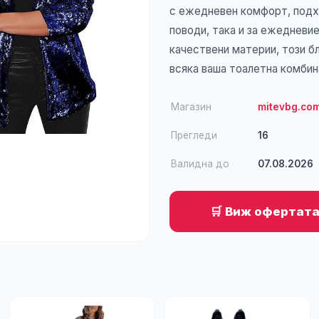
с ежедневен комфорт, подх
поводи, така и за ежедневи
качествени материи, този б
всяка ваша тоалетна комбин
Магазин
mitevbg.co
Прегледи
16
Валидна до
07.08.2026
🛒 Виж офертата