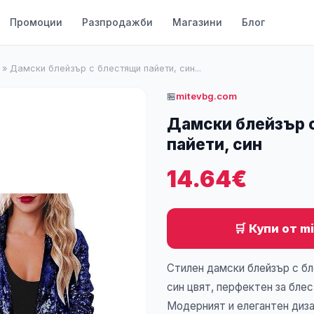
Промоции
Разпродажби
Магазини
Блог
»
Дамски блейзър с блестящи пайети, син...
🏪
mitevbg.com
Дамски блейзър 
пайети, син
14.64€
🛒 Купи от m
Стилен дамски блейзър с бл
син цвят, перфектен за блес
Модерният и елегантен диза