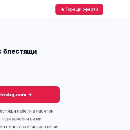
🔥 Горещи оферти
с блестящи
itevbg.com →
естящи пайети в наситен
тящи вечерни визии.
йн съчетава изискана визия