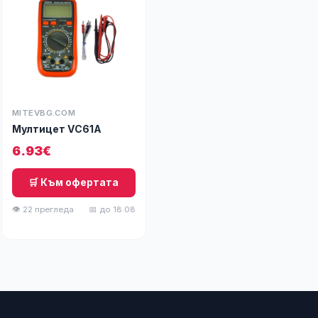
MITEVBG.COM
Мултицет VC61А
6.93€
🛒 Към офертата
👁 22 прегледа
📅 до 18.08