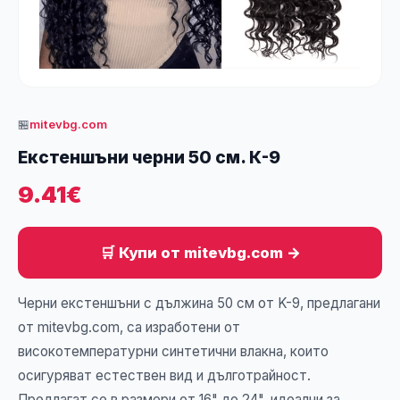
🏪
mitevbg.com
Екстеншъни черни 50 см. К-9
9.41€
🛒 Купи от mitevbg.com →
Черни екстеншъни с дължина 50 см от K-9, предлагани
от mitevbg.com, са изработени от
високотемпературни синтетични влакна, които
осигуряват естествен вид и дълготрайност.
Предлагат се в размери от 16" до 24", идеални за