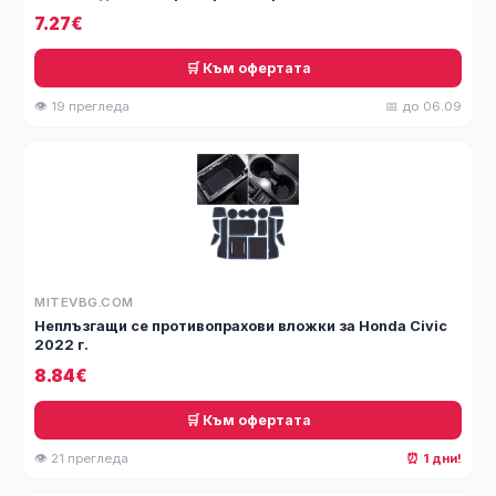
7.27€
🛒 Към офертата
👁 19 прегледа
📅 до 06.09
MITEVBG.COM
Неплъзгащи се противопрахови вложки за Honda Civic
2022 г.
8.84€
🛒 Към офертата
👁 21 прегледа
⏰ 1 дни!