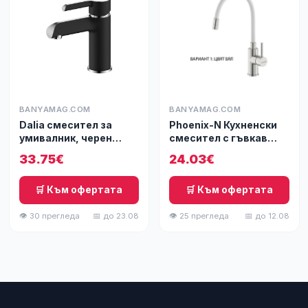
BANYAMAG.COM
BANYAMAG.COM
Dalia смесител за
Phoenix-N Кухненски
умивалник, черен
смесител с гъвкав
гланц/хром
чучур
33.75€
24.03€
🛒 Към офертата
🛒 Към офертата
👁 30 прегледа
📅 до 23.08
👁 25 прегледа
📅 до 12.08