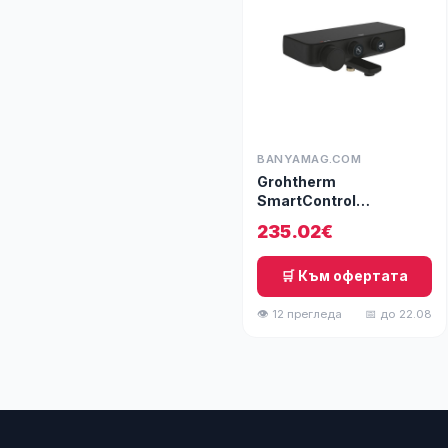
BANYAMAG.COM
Grohtherm
SmartControl
Термостатен
235.02€
смесител за вана/
душ, бутонен, phantom
black
🛒 Към офертата
👁 12 прегледа
📅 до 22.08