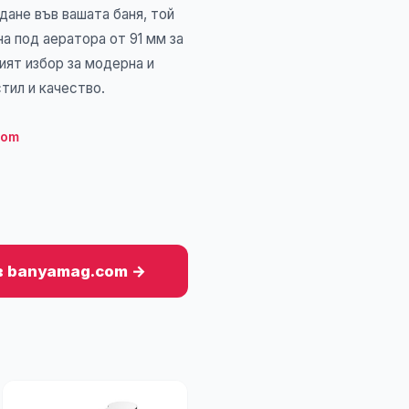
дане във вашата баня, той
а под аератора от 91 мм за
ият избор за модерна и
тил и качество.
com
в banyamag.com →