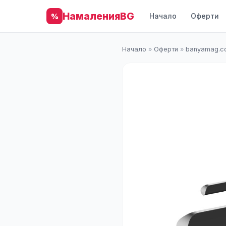
НамаленияBG
Начало
Оферти
%
Начало
»
Оферти
»
banyamag.c