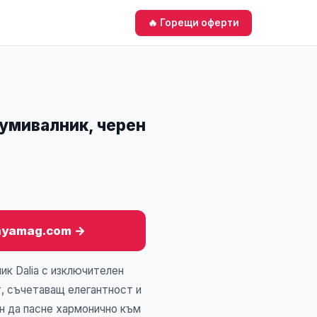
🔥 Горещи оферти
 умивалник, черен
anyamag.com →
ик Dalia с изключителен
т, съчетаващ елегантност и
н да пасне хармонично към