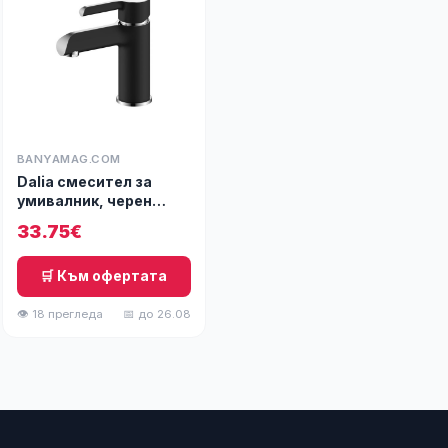
BANYAMAG.COM
Dalia смесител за
умивалник, черен
гланц/хром
33.75€
🛒 Към офертата
👁 18 прегледа
📅 до 26.08