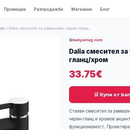
Промоции
Разпродажби
Магазини
Блог
om
»
Dalia смесител за умивалник, черен гланц...
🏪
banyamag.com
Dalia смесител за
гланц/хром
33.75€
🛒 Купи от b
Стилен смесител за умивалн
черен гланц и хромов акцен
функционалност. Проектира