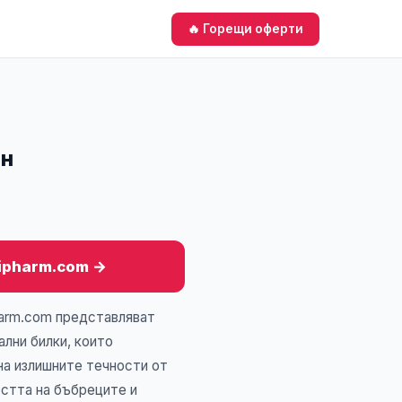
🔥 Горещи оферти
ън
lipharm.com →
harm.com представляват
лни билки, които
на излишните течности от
остта на бъбреците и