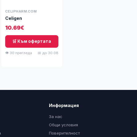
CELIPHARM.COM
Celigen
10.69€
🛒 Към офертата
👁 30 прегледа
📅 до 30.08
Информация
За нас
Общи условия
а
Поверителност