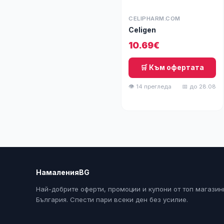
CELIPHARM.COM
Celigen
10.69€
🛒 Към офертата
👁 14 прегледа
📅 до 28.08
НамаленияBG
Най-добрите оферти, промоции и купони от топ магазин
България. Спести пари всеки ден без усилие.