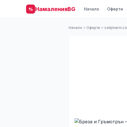
НамаленияBG
Начало
Оферти
%
Начало
»
Оферти
»
celipharm.c