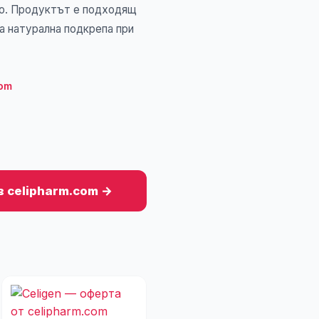
то. Продуктът е подходящ
а натурална подкрепа при
com
в celipharm.com →