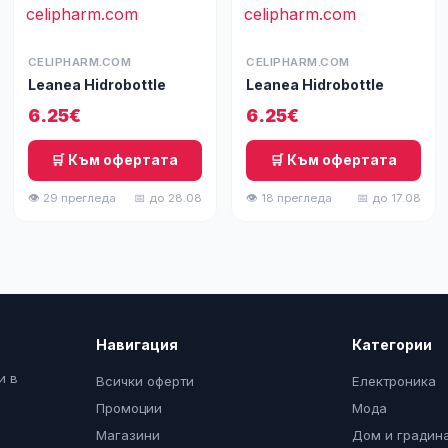
CELIPHARM.COM
CELIPHARM.COM
Leanea Hidrobottle
Leanea Hidrobottle
6.25€
6.25€
🛒 Към офертата
🛒 Към офертата
👁 29 прегледа
📅 до 28.08
👁 18 прегледа
📅 до 17.08
Навигация
Категории
и в
Всички оферти
Електроника
Промоции
Мода
Магазини
Дом и градин