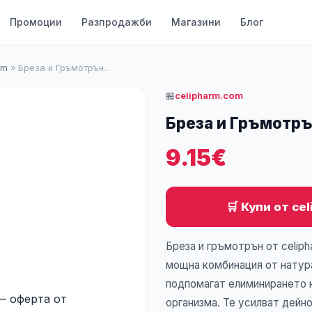
Промоции
Разпродажби
Магазини
Блог
om
»
Бреза и Гръмотрън...
🏪
celipharm.com
Бреза и Гръмотр
9.15€
🛒 Купи от ce
Бреза и гръмотрън от celip
мощна комбинация от натура
подпомагат елиминирането 
организма. Те усилват дейн