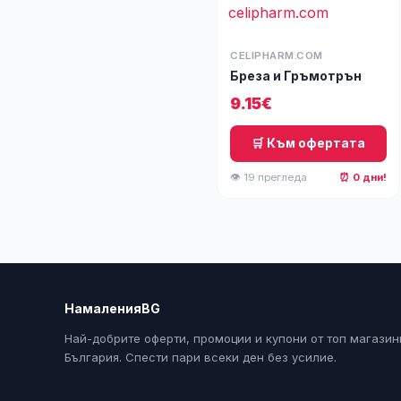
CELIPHARM.COM
Бреза и Гръмотрън
9.15€
🛒 Към офертата
👁 19 прегледа
⏰ 0 дни!
НамаленияBG
Най-добрите оферти, промоции и купони от топ магазин
България. Спести пари всеки ден без усилие.