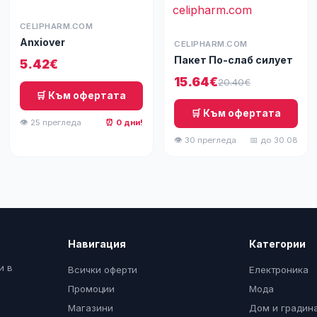
CELIPHARM.COM
Anxiover
CELIPHARM.COM
Пакет По-слаб силует
5.42€
15.64€
20.40€
🛒 Към офертата
🛒 Към офертата
👁 25 прегледа
⏰ 0 дни!
👁 30 прегледа
📅 до 30.08
Навигация
Категории
и в
Всички оферти
Електроника
Промоции
Мода
Магазини
Дом и градин