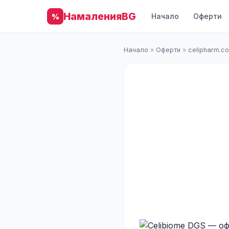
НамаленияBG
Начало
Оферти
%
Начало
»
Оферти
»
celipharm.c