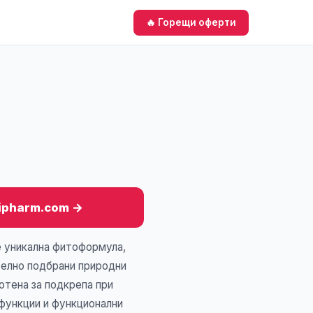
🔥 Горещи оферти
lipharm.com →
 е уникална фитоформула,
телно подбрани природни
отена за подкрепа при
функции и функционални