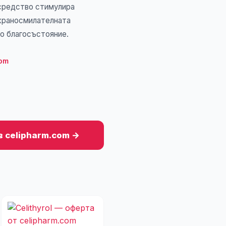
 средство стимулира
храносмилателната
о благосъстояние.
com
в celipharm.com →