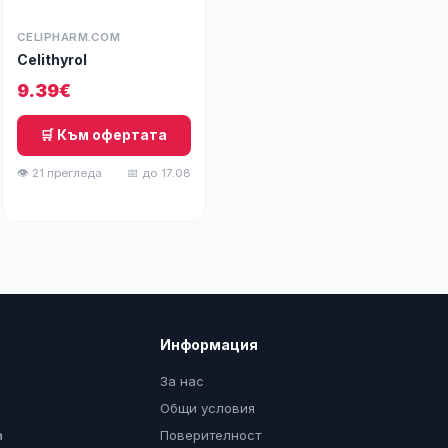
CELIPHARM.COM
Celithyrol
9.39€
🛒 Към офертата
👁 21 прегледа
📅 до 17.08
Информация
За нас
Общи условия
а
Поверителност