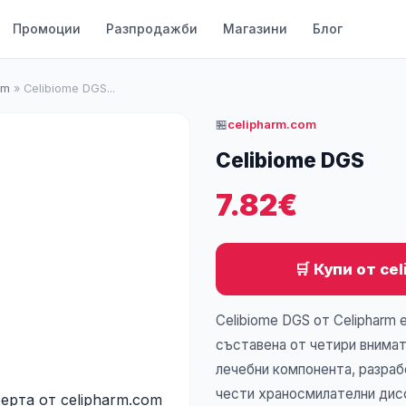
Промоции
Разпродажби
Магазини
Блог
om
»
Celibiome DGS...
🏪
celipharm.com
Celibiome DGS
7.82€
🛒 Купи от ce
Celibiome DGS от Celipharm
съставена от четири внима
лечебни компонента, разраб
чести храносмилателни дис