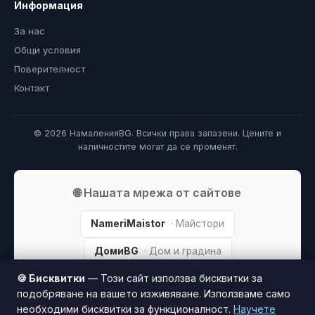
Информация
За нас
Общи условия
Поверителност
Контакт
© 2026 НамаленияBG. Всички права запазени. Цените и
наличностите могат да се променят.
🌐 Нашата мрежа от сайтове
NameriMaistor
· Майстори
ДомиBG
· Дом и градина
🍪 Бисквитки
— Този сайт използва бисквитки за
МодаBG
· Мода и стил
подобряване на вашето изживяване. Използваме само
FreelanceBG
· Фрийлансъри
необходими бисквитки за функционалност.
Научете