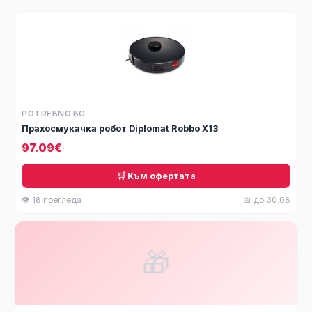
POTREBNO.BG
Прахосмукачка робот Diplomat Robbo X13
97.09€
🛒 Към офертата
👁 18 прегледа
📅 до 30.08
🎁