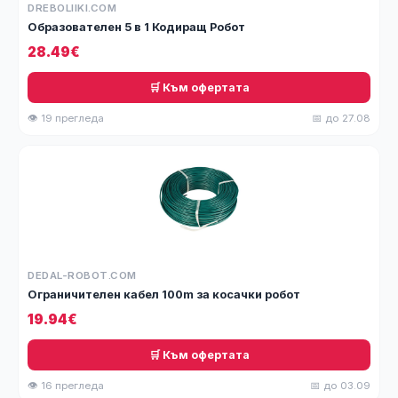
DREBOLIIKI.COM
Образователен 5 в 1 Кодиращ Робот
28.49€
🛒 Към офертата
👁 19 прегледа
📅 до 27.08
DEDAL-ROBOT.COM
Ограничителен кабел 100m за косачки робот
19.94€
🛒 Към офертата
👁 16 прегледа
📅 до 03.09