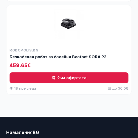
ROBOPOLIS.BG
Безкабелен робот за басейни Beatbot SORA P3
459.65€
🛒 Към офертата
👁 19 прегледа
📅 до 30.08
НамаленияBG