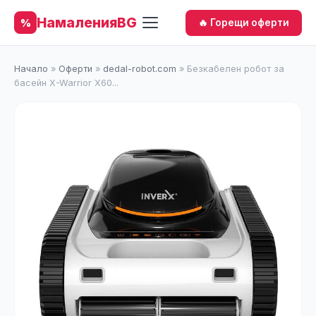
НамаленияBG
%
🔥 Горещи оферти
Начало
»
Оферти
»
dedal-robot.com
»
Безкабелен робот за
басейн X-Warrior X60...