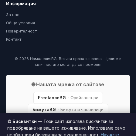
Информация
За нас
Общи условия
Поверителност
Контакт
© 2026 НамаленияBG. Всички права запазени. Цените и
наличностите могат да се променят.
🌐 Нашата мрежа от сайтове
FreelanceBG
· Фрийлансъри
БижутаBG
· Бижута и часовници
🍪 Бисквитки
— Този сайт използва бисквитки за
ПарфюмBG
· Парфюми
подобряване на вашето изживяване. Използваме само
ДомиBG
· Дом и градина
необходими бисквитки за функционалност.
Научете