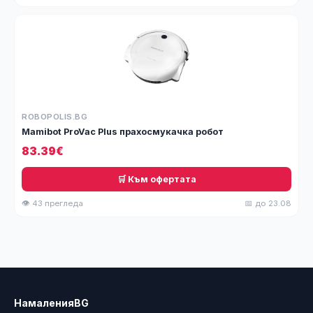
ROBOPOLIS.BG
Mamibot ProVac Plus прахосмукачка робот
83.39€
🛒 Към офертата
👁 43 прегледа
📅 до 23.08
НамаленияBG