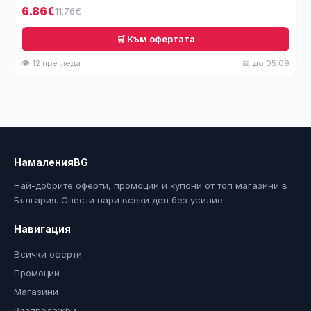
6.86€
11.76€
🛒 Към офертата
👁 12 прегледа
📅 до 05.09
НамаленияBG
Най-добрите оферти, промоции и купони от топ магазини в
България. Спести пари всеки ден без усилие.
Навигация
Всички оферти
Промоции
Магазини
Разпродажби