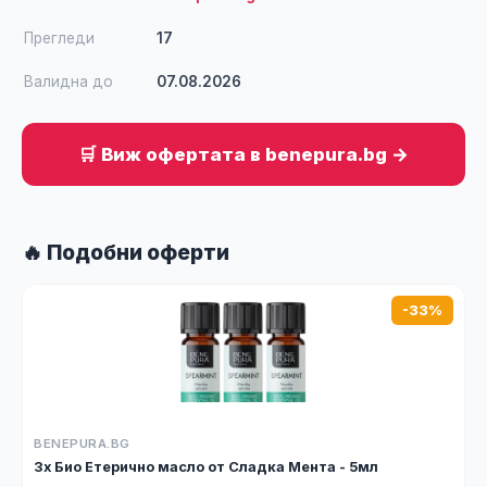
Прегледи
17
Валидна до
07.08.2026
🛒 Виж офертата в benepura.bg →
🔥 Подобни оферти
-33%
BENEPURA.BG
3x Био Етерично масло от Сладка Мента - 5мл