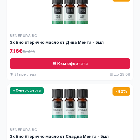
BENEPURA.BG
3x Био Етерично масло от Дива Мента - 5мл
7.16€
12.27€
🛒 Към офертата
👁 21 прегледа
📅 до 25.08
🔥 HOT
⭐ Супер оферта
-42%
BENEPURA.BG
3x Био Етерично масло от Сладка Мента - 5мл