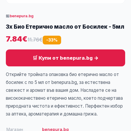
🏪
benepura.bg
3x Био Етерично масло от Босилек - 5мл
7.84€
11.76€
-33%
🛒 Купи от benepura.bg →
Открийте тройната опаковка био етерично масло от
босилек с по 5 мл от benepura.bg, за естествена
свежест и аромат във вашия дом. Насладете се на
висококачествено етерично масло, което подчертава
природната чистота и ефективност. Перфектен избор
за аптека, ароматерапия и домашна грижа.
Магазин
benepura.bg