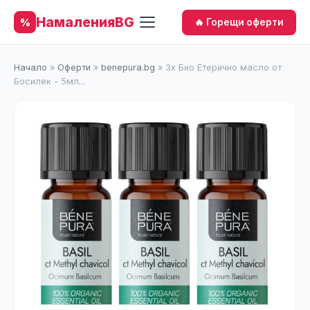
НамаленияBG
%
🔥 Горещи оферти
Начало
»
Оферти
»
benepura.bg
»
3x Био Етерично масло от
Босилек - 5мл...