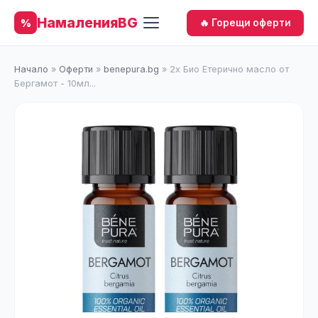
НамаленияBG
%
🔥 Горещи оферти
Начало
»
Оферти
»
benepura.bg
»
2x Био Етерично масло от
Бергамот - 10мл...