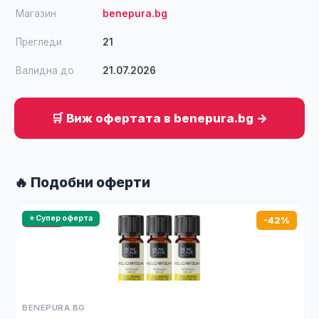
Магазин
benepura.bg
Прегледи
21
Валидна до
21.07.2026
🛒 Виж офертата в benepura.bg →
🔥 Подобни оферти
🔥 HOT
⭐ Супер оферта
-42%
BENEPURA.BG