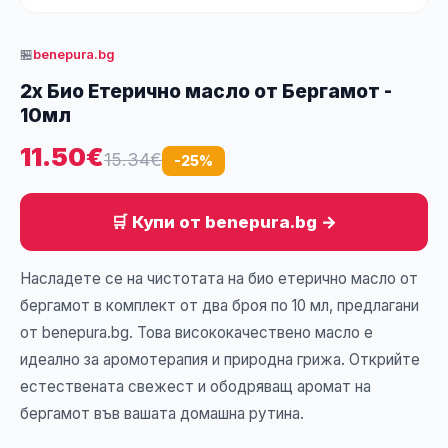
🏪
benepura.bg
2x Био Етерично масло от Бергамот -
10мл
11.50€
15.34€
-25%
🛒 Купи от benepura.bg →
Насладете се на чистотата на био етерично масло от
бергамот в комплект от два броя по 10 мл, предлагани
от benepura.bg. Това висококачествено масло е
идеално за аромотерапия и природна грижа. Открийте
естествената свежест и ободряващ аромат на
бергамот във вашата домашна рутинa.