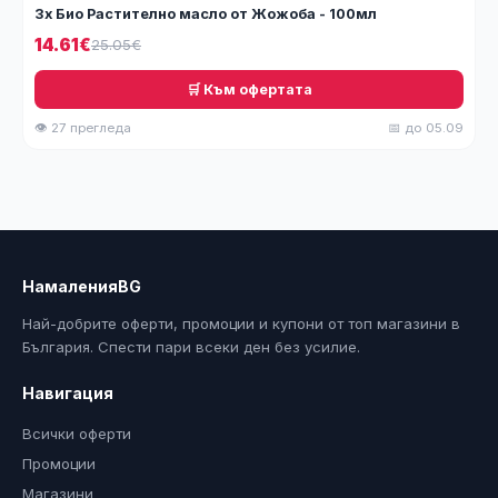
3x Био Растително масло от Жожоба - 100мл
14.61€
25.05€
🛒 Към офертата
👁 27 прегледа
📅 до 05.09
НамаленияBG
Най-добрите оферти, промоции и купони от топ магазини в
България. Спести пари всеки ден без усилие.
Навигация
Всички оферти
Промоции
Магазини