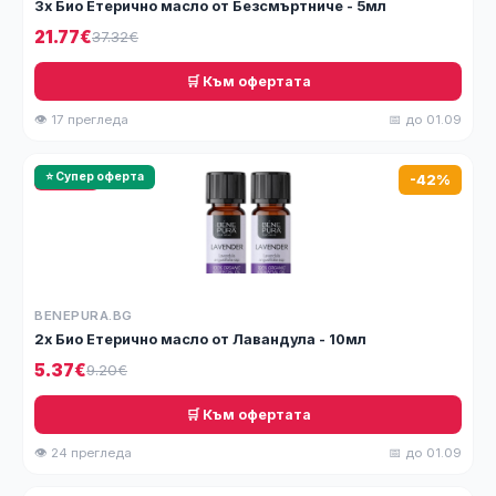
3x Био Етерично масло от Безсмъртниче - 5мл
21.77€
37.32€
🛒 Към офертата
👁 17 прегледа
📅 до 01.09
🔥 HOT
⭐ Супер оферта
-42%
BENEPURA.BG
2x Био Етерично масло от Лавандула - 10мл
5.37€
9.20€
🛒 Към офертата
👁 24 прегледа
📅 до 01.09