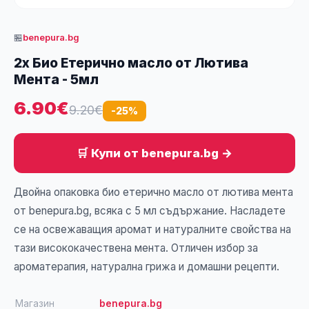
🏪
benepura.bg
2x Био Етерично масло от Лютива
Мента - 5мл
6.90€
9.20€
-25%
🛒 Купи от benepura.bg →
Двойна опаковка био етерично масло от лютива мента
от benepura.bg, всяка с 5 мл съдържание. Насладете
се на освежаващия аромат и натуралните свойства на
тази висококачествена мента. Отличен избор за
ароматерапия, натурална грижа и домашни рецепти.
Магазин
benepura.bg