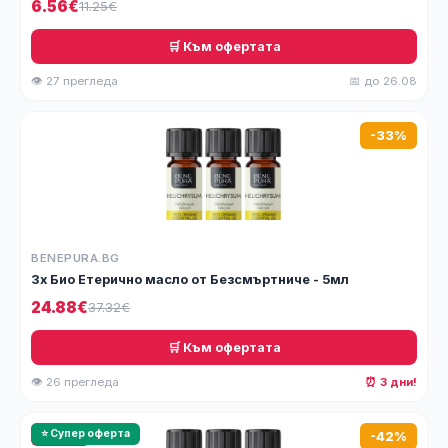
6.56€
11.25€
🛒 Към офертата
👁 27 прегледа
📅 до 26.08
-33%
BENEPURA.BG
3x Био Етерично масло от Безсмъртниче - 5мл
24.88€
37.32€
🛒 Към офертата
👁 26 прегледа
⏰ 3 дни!
🔥 HOT
⭐ Супер оферта
-42%