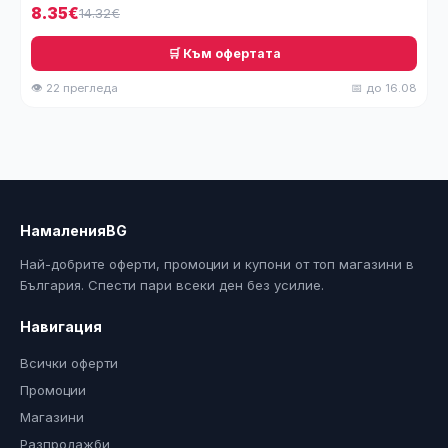
8.35€
14.32€
🛒 Към офертата
👁 22 прегледа
📅 до 16.08
НамаленияBG
Най-добрите оферти, промоции и купони от топ магазини в
България. Спести пари всеки ден без усилие.
Навигация
Всички оферти
Промоции
Магазини
Разпродажби