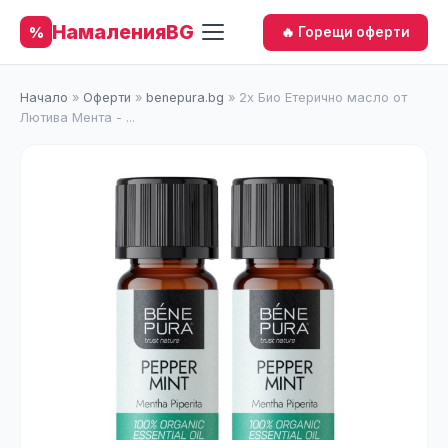
НамаленияBG
%
🔥 Горещи оферти
Начало
»
Оферти
»
benepura.bg
»
2x Био Етерично масло от
Лютива Мента - ...