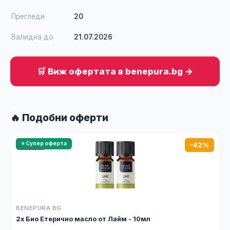
Прегледи
20
Валидна до
21.07.2026
🛒 Виж офертата в benepura.bg →
🔥 Подобни оферти
🔥 HOT
⭐ Супер оферта
-42%
BENEPURA.BG
2x Био Етерично масло от Лайм - 10мл