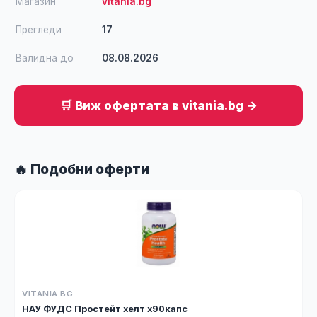
Магазин
vitania.bg
Прегледи
17
Валидна до
08.08.2026
🛒 Виж офертата в vitania.bg →
🔥 Подобни оферти
VITANIA.BG
НАУ ФУДС Простейт хелт х90капс