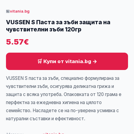
🏪
vitania.bg
VUSSEN S Паста за зъби защита на
чувствителни зъби 120гр
5.57€
🛒 Купи от vitania.bg →
VUSSEN S паста за зъби, специално формулирана за
чувствителни зъби, осигурява деликатна грижа и
защита с всяка употреба. Опаковката от 120 грама е
перфектна за ежедневна хигиена на цялото
семейство. Насладете се на по-уверена усмивка с
натурални съставки и ефективност.