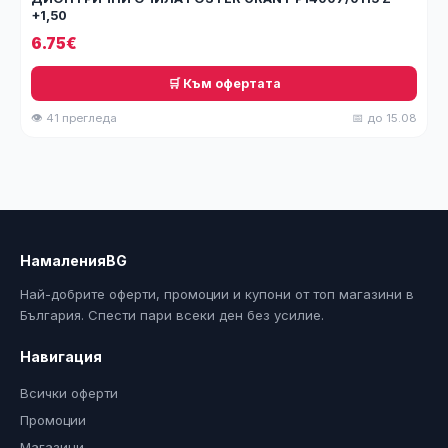
+1,50
6.75€
🛒 Към офертата
👁 41 прегледа
📅 до 15.08
НамаленияBG
Най-добрите оферти, промоции и купони от топ магазини в
България. Спести пари всеки ден без усилие.
Навигация
Всички оферти
Промоции
Магазини