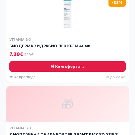
-33%
VITANIA.BG
БИОДЕРМА ХИДРАБИО ЛЕК КРЕМ 40мл.
7.39€
11.10€
🛒 Към офертата
👁 37 прегледа
📅 до 22.08
🎁
VITANIA.BG
ДИОПТРИЧНИ ОЧИЛА FOSTER GRANT P14007/0115 Z