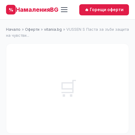
НамаленияBG
%
🔥 Горещи оферти
Начало
»
Оферти
»
vitania.bg
»
VUSSEN S Паста за зъби защита
на чувстви...
🛒