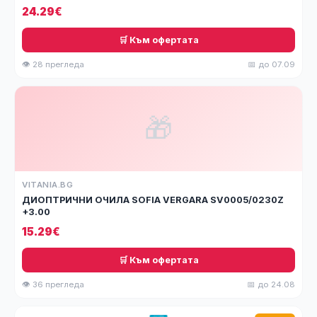
24.29€
🛒 Към офертата
👁 28 прегледа
📅 до 07.09
🎁
VITANIA.BG
ДИОПТРИЧНИ ОЧИЛА SOFIA VERGARA SV0005/0230Z
+3.00
15.29€
🛒 Към офертата
👁 36 прегледа
📅 до 24.08