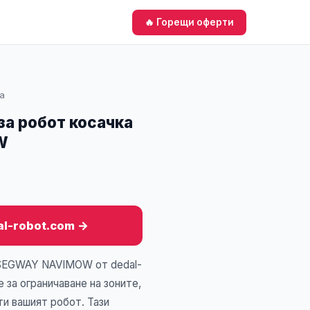
🔥 Горещи оферти
а
за робот косачка
W
al-robot.com →
 SEGWAY NAVIMOW от dedal-
 за ограничаване на зоните,
и вашият робот. Тази