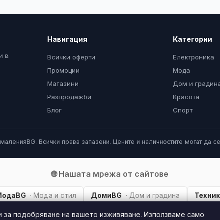
Навигация
Категории
и в
Всички оферти
Електроника
Промоции
Мода
Магазини
Дом и градин
Разпродажби
Красота
Блог
Спорт
маленияBG. Всички права запазени. Цените и наличностите могат да се
🌐 Нашата мрежа от сайтове
МодаBG
· Мода и стил
ДомиBG
· Дом и градина
Техни
и за подобряване на вашето изживяване. Използваме само