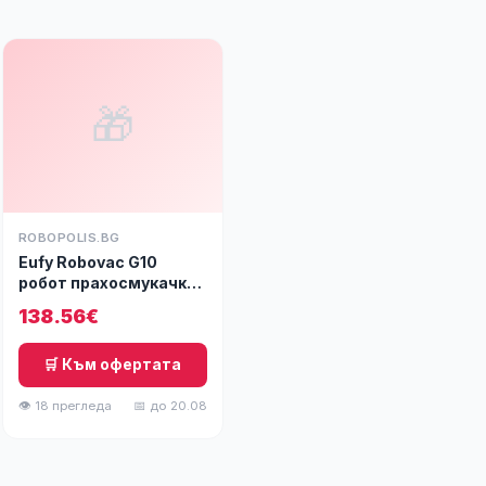
🎁
ROBOPOLIS.BG
Eufy Robovac G10
робот прахосмукачка
с моп, 2000 Pa
138.56€
🛒 Към офертата
👁 18 прегледа
📅 до 20.08