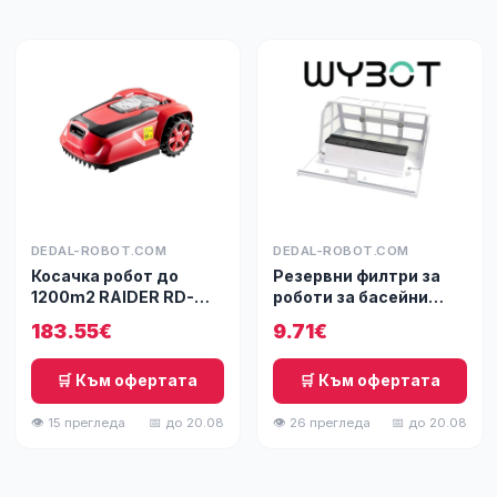
DEDAL-ROBOT.COM
DEDAL-ROBOT.COM
Косачка робот до
Резервни филтри за
1200m2 RAIDER RD-
роботи за басейни
RLM45
Wybot
183.55€
9.71€
🛒 Към офертата
🛒 Към офертата
👁 15 прегледа
📅 до 20.08
👁 26 прегледа
📅 до 20.08