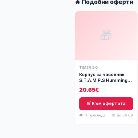
🔥 Подобни оферти
🎁
TIMER.BG
Корпус за часовник
S.T.A.M.P.S Humming
Bird 105765
20.65€
🛒 Към офертата
👁 14 прегледа
📅 до 06.09