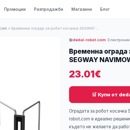
Промоции
Разпродажби
Магазини
Блог
.com
»
Временна ограда за робот косачка SEGWAY ...
🏪
dedal-robot.com
· Електроник
Временна ограда 
SEGWAY NAVIMO
23.01€
🛒 Купи от ded
Оградата за робот косачка
robot.com е идеално решение
където не желаете да работ