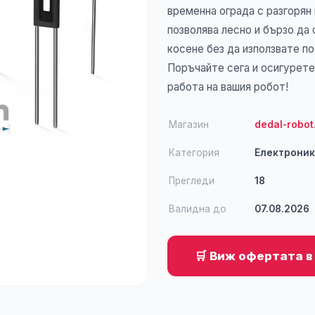
временна ограда с разгорян
позволява лесно и бързо да
косене без да използвате п
Поръчайте сега и осигурете
работа на вашия робот!
Магазин
dedal-robot
Категория
Електрони
Прегледи
18
Валидна до
07.08.2026
🛒 Виж офертата в