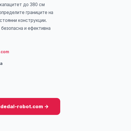
 капацитет до 380 см
 определите границите на
остоянни конструкции.
 безопасна и ефективна
.com
ка
 dedal-robot.com →