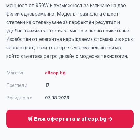
мощност от 950W и възможност за изпичане на две
филии едновременно. Моделът разполага с шест
степени на степенуване за перфектен резултат и
удобно тавичка за трохи за чисто и лесно почистване.
Изработен от елегантна неръждаема стомана и в ярък
червен цвят, този тостер е съвременен аксесоар,
който съчетава ретро дизайн с модерна технология.
Магазин
alleop.bg
Прегледи
17
Валидна до
07.08.2026
🛒 Виж офертата в alleop.bg →