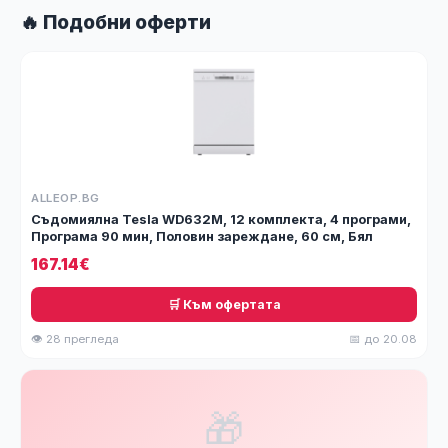
🔥 Подобни оферти
ALLEOP.BG
Съдомиялна Tesla WD632M, 12 комплекта, 4 програми,
Програма 90 мин, Половин зареждане, 60 см, Бял
167.14€
🛒 Към офертата
👁 28 прегледа
📅 до 20.08
🎁