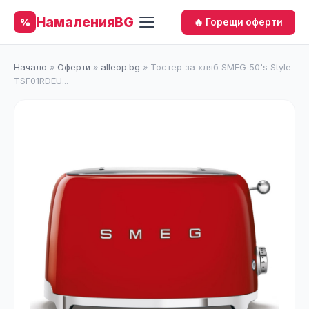
НамаленияBG
%
🔥 Горещи оферти
Начало
»
Оферти
»
alleop.bg
»
Тостер за хляб SMEG 50's Style
TSF01RDEU...