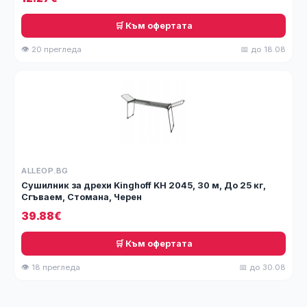
🛒 Към офертата
👁 20 прегледа
📅 до 18.08
ALLEOP.BG
Сушилник за дрехи Kinghoff KH 2045, 30 м, До 25 кг,
Сгъваем, Стомана, Черен
39.88€
🛒 Към офертата
👁 18 прегледа
📅 до 30.08