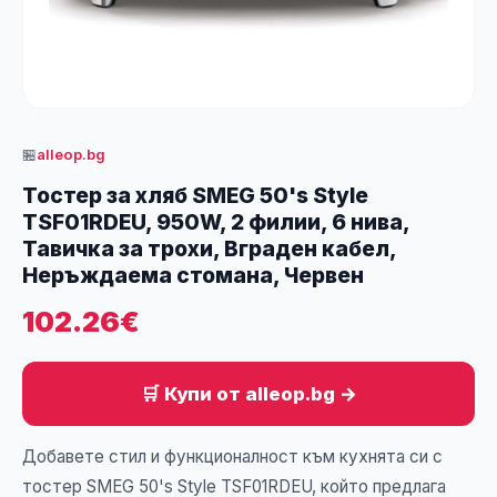
🏪
alleop.bg
Тостер за хляб SMEG 50's Style
TSF01RDEU, 950W, 2 филии, 6 нива,
Тавичка за трохи, Вграден кабел,
Неръждаема стомана, Червен
102.26€
🛒 Купи от alleop.bg →
Добавете стил и функционалност към кухнята си с
тостер SMEG 50's Style TSF01RDEU, който предлага