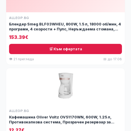
ALLEOP.BG
Блендер Smeg BLF03WHEU, 800W, 1.5 л, 18000 об/мин, 4
програми, 4 скорости + Пулс, Неръждаема стомана,
Бял
153.39€
🛒 Към офертата
👁 21 прегледа
📅 до 17.08
ALLEOP.BG
Кафемашина Oliver Voltz OV51170WN, 600W, 1.25 л,
Противокапкова система, Прозрачен резервоар за
вода, Бял
12.27€