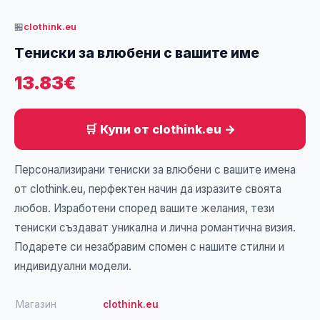
🏪
clothink.eu
Tениски за влюбени с вашите име
13.83€
🛒 Купи от clothink.eu →
Персонализирани тениски за влюбени с вашите имена
от clothink.eu, перфектен начин да изразите своята
любов. Изработени според вашите желания, тези
тениски създават уникална и лична романтична визия.
Подарете си незабравим спомен с нашите стилни и
индивидуални модели.
Магазин
clothink.eu