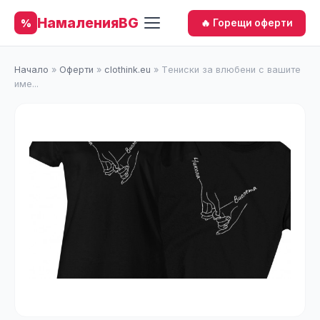
НамаленияBG
%
🔥 Горещи оферти
Начало
»
Оферти
»
clothink.eu
»
Tениски за влюбени с вашите
име...