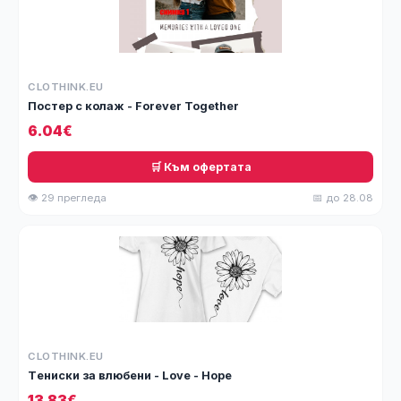
CLOTHINK.EU
Постер с колаж - Forever Together
6.04€
🛒 Към офертата
👁 29 прегледа
📅 до 28.08
CLOTHINK.EU
Tениски за влюбени - Love - Hope
13.83€