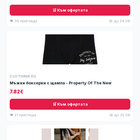
🛒 Към офертата
👁 36 прегледа
📅 до 24.08
CLOTHINK.EU
Мъжки боксерки с щампа - Property Of The New
7.82€
🛒 Към офертата
👁 31 прегледа
📅 до 25.08