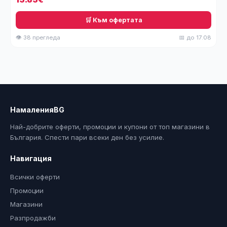
🛒 Към офертата
👁 38 прегледа
📅 до 17.08
НамаленияBG
Най-добрите оферти, промоции и купони от топ магазини в
България. Спести пари всеки ден без усилие.
Навигация
Всички оферти
Промоции
Магазини
Разпродажби