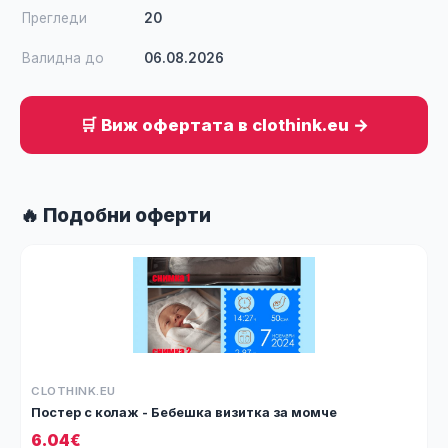
Прегледи
20
Валидна до
06.08.2026
🛒 Виж офертата в clothink.eu →
🔥 Подобни оферти
CLOTHINK.EU
Постер с колаж - Бебешка визитка за момче
6.04€