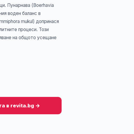
ци. Пунарнава (Boerhavia
ния воден баланс в
ommiphora mukul) допринася
литните процеси. Този
ряване на общото усещане
а в revita.bg →