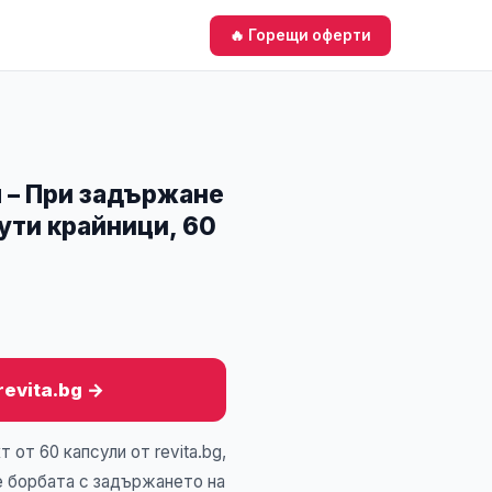
🔥 Горещи оферти
л – При задържане
ути крайници, 60
revita.bg →
 от 60 капсули от revita.bg,
е борбата с задържането на