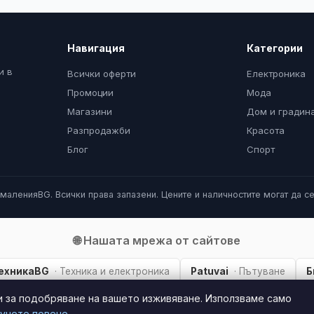
Навигация
Категории
и в
Всички оферти
Електроника
Промоции
Мода
Магазини
Дом и градин
Разпродажби
Красота
Блог
Спорт
маленияBG. Всички права запазени. Цените и наличностите могат да се
🌐 Нашата мрежа от сайтове
ехникаBG
· Техника и електроника
Patuvai
· Пътуване
Б
и за подобряване на вашето изживяване. Използваме само
учете повече