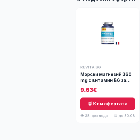
REVITA.BG
Морски магнезий 360
mg с витамин B6 за
мускулите и нервната
9.63€
система, 180 таблетки
🛒 Към офертата
👁 38 прегледа
📅 до 30.08