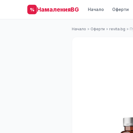
НамаленияBG
Начало
Оферти
%
Начало
»
Оферти
»
revita.bg
»
П