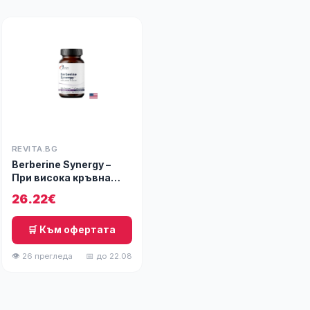
REVITA.BG
Berberine Synergy –
При висока кръвна
захар, берберин 400
26.22€
mg + алфа-липоева
киселина 50 mg, 60
капсули
🛒 Към офертата
👁 26 прегледа
📅 до 22.08