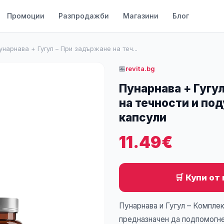
Промоции
Разпродажби
Магазини
Блог
унарнава + Гугул – При задържане на теч...
🏪
revita.bg
Пунарнава + Гугу
на течности и под
капсули
11.49€
🛒 Купи от 
Пунарнава и Гугул – Комплект
предназначен да подпомогн