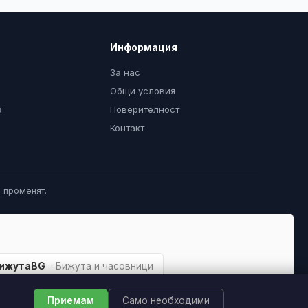
Информация
За нас
Общи условия
а
Поверителност
Контакт
 променят.
ижутаBG
· Бижута и часовници
Приемам
Само необходими