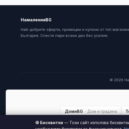
НамаленияBG
Най-добрите оферти, промоции и купони от топ магазин
България. Спести пари всеки ден без усилие.
© 2026 На
ДомиBG
· Дом и градина
Т
🍪 Бисквитки
— Този сайт използва бисквитк
необходими бисквитки за функционалност.
На