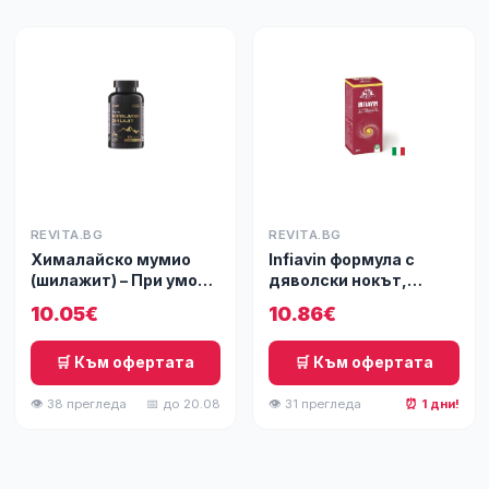
REVITA.BG
REVITA.BG
Хималайско мумио
Infiavin формула с
(шилажит) – При умора
дяволски нокът,
и понижен имунитет,
босвелия и бромелаин
10.05€
10.86€
500 mg, 60 капсули
- При болка в ставите,
42 капсули
🛒 Към офертата
🛒 Към офертата
👁 38 прегледа
📅 до 20.08
👁 31 прегледа
⏰ 1 дни!