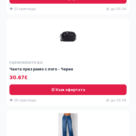
👁 23 прегледа
📅 до 05.09
FASHIONDAYS.BG
Чанта през рамо с лого - Черен
30.67€
🛒 Към офертата
👁 26 прегледа
📅 до 29.08