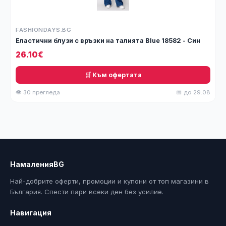
FASHIONDAYS.BG
Еластични блузи с връзки на талията Blue 18582 - Син
26.10€
🛒 Към офертата
👁 30 прегледа
📅 до 29.08
НамаленияBG
Най-добрите оферти, промоции и купони от топ магазини в
България. Спести пари всеки ден без усилие.
Навигация