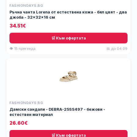
FASHIONDAYS.BG
Ръчна чанта Lorena от естествена кожа - бял цвят - два
джоба - 32x32x16 см
34.51€
🛒 Към офертата
👁 15 прегледа
📅 до 04.09
FASHIONDAYS.BG
Дамски сандали - DEBRA-25SS497 - бежови -
естествен материал
26.60€
🛒 Към офертата