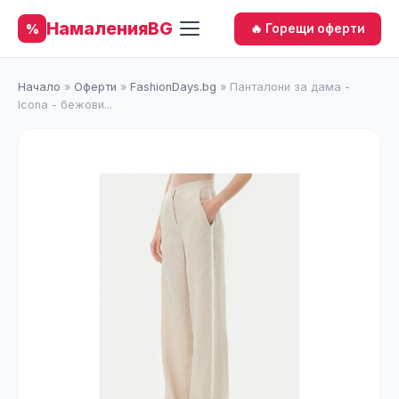
НамаленияBG
%
🔥 Горещи оферти
Начало
»
Оферти
»
FashionDays.bg
»
Панталони за дама -
Icona - бежови...