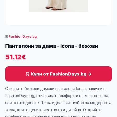
🏪
FashionDays.bg
Панталони за дама - Icona - бежови
51.12€
🛒 Купи от FashionDays.bg →
Стилните бежови дамски панталони Icona, налични в
FashionDays.bg, съчетават комфорт и елегантност за
всяко ежедневие. Те са идеалният избор за модерната
жена, която цени качеството и дизайна. Открийте
перфектната си визия с този класически модел.