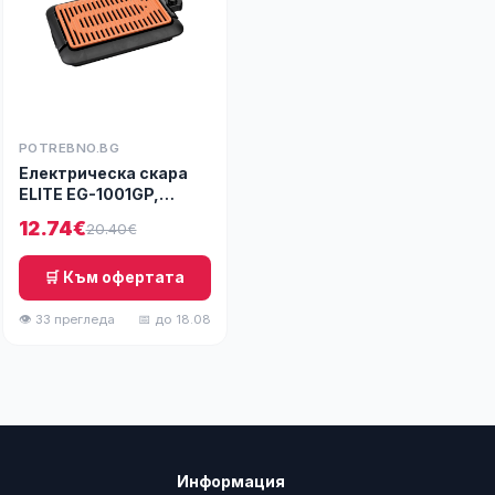
POTREBNO.BG
Електрическа скара
ELITE EG-1001GP,
1250W, Незалепващо
12.74€
20.40€
покритие, Термостат,
25.5х30.5cm, Черен
🛒 Към офертата
👁 33 прегледа
📅 до 18.08
Информация