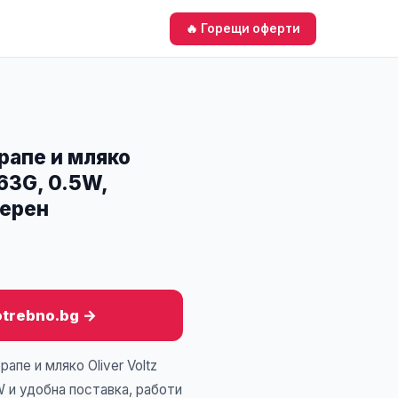
🔥 Горещи оферти
рапе и мляко
163G, 0.5W,
Черен
otrebno.bg →
апе и мляко Oliver Voltz
 и удобна поставка, работи