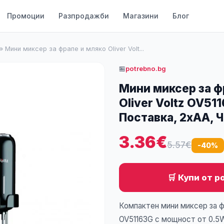
Промоции
Разпродажби
Магазини
Блог
»
Мини миксер за фрапе и мляко Oliver Volt...
🏪
potrebno.bg
Мини миксер за ф
Oliver Voltz OV51
Поставка, 2xAA, 
3.36€
5.57€
-40%
🛒 Купи от p
Компактен мини миксер за фр
OV51163G с мощност от 0.5W