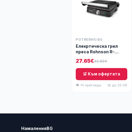
POTREBNO.BG
Елекртическа грил
преса Rohnson R-
2340, Плочи с
27.65€
40.85€
мраморно
незалепващо
покритие, 3 позиции
🛒 Към офертата
на печене, 2220W
👁 14 прегледа
📅 до 25.08
НамаленияBG