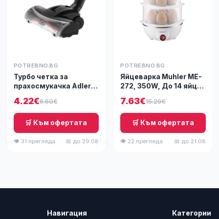
POTREBNO.BG
POTREBNO.BG
Турбо четка за
Яйцеварка Muhler ME-
прахосмукачка Adler
272, 350W, До 14 яйца,
AD-7076
Мерителна чашка, Бял
4.22€
7.63€
6.60€
15.29€
🛒 Към офертата
🛒 Към офертата
👁 31 прегледа
📅 до 29.08
👁 22 прегледа
📅 до 21.08
Навигация
Категории