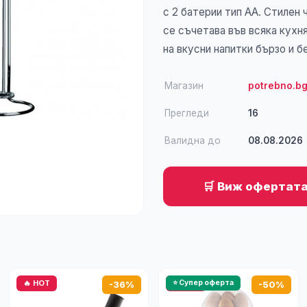
с 2 батерии тип AA. Стилен 
се съчетава във всяка кухн
на вкусни напитки бързо и б
Магазин
potrebno.b
Прегледи
16
Валидна до
08.08.2026
🛒 Виж офертата
🔥 HOT
🔥 HOT
⭐ Супер оферта
-36%
-50%