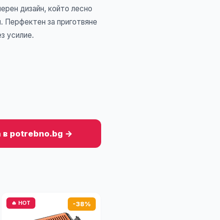
черен дизайн, който лесно
я. Перфектен за приготвяне
ез усилие.
g
 в potrebno.bg →
🔥 HOT
-38%