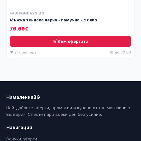
FASHIONDAYS.BG
Мъжка тениска черна - памучна - с бяло
76.69€
🛒 Към офертата
👁 21 прегледа
📅 до 30.08
НамаленияBG
Най-добрите оферти, промоции и купони от топ магазини в
България. Спести пари всеки ден без усилие.
Навигация
Всички оферти