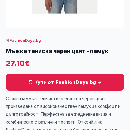
🏪
FashionDays.bg
Мъжка тениска черен цвят - памук
27.10€
🛒 Купи от FashionDays.bg →
Стилна мъжка тениска в елегантен черен цвят,
произведена от висококачествен памук за комфорт и
дълготрайност. Перфектна за ежедневна визия и
комбиниране с различни тоалети. Открий я на
FashionDays.bg и се наслади на безупречно качество.