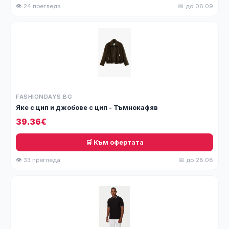
👁 24 прегледа
📅 до 06.09
FASHIONDAYS.BG
Яке с цип и джобове с цип - Тъмнокафяв
39.36€
🛒 Към офертата
👁 33 прегледа
📅 до 28.08