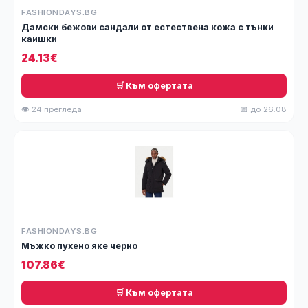
FASHIONDAYS.BG
Дамски бежови сандали от естествена кожа с тънки
каишки
24.13€
🛒 Към офертата
👁 24 прегледа
📅 до 26.08
FASHIONDAYS.BG
Мъжко пухено яке черно
107.86€
🛒 Към офертата