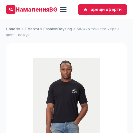
НамаленияBG
%
🔥 Горещи оферти
Начало
»
Оферти
»
FashionDays.bg
»
Мъжка тениска черен
цвят - памук...