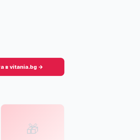
 в vitania.bg →
🎁