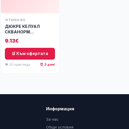
VITANIA.BG
ДЮКРЕ КЕЛУАЛ
СКВАНОРМ
Освежаващ лосион
9.13€
против пърхот без
изпл. 190 мл
🛒 Към офертата
👁 20 прегледа
⏰ 3 дни!
Информация
За нас
Общи условия