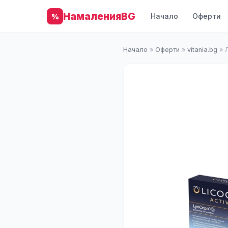
НамаленияBG
Начало
Оферти
%
Начало
»
Оферти
»
vitania.bg
»