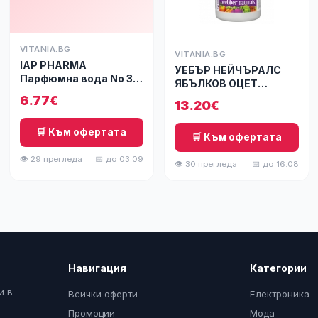
VITANIA.BG
VITANIA.BG
IAP PHARMA
УЕБЪР НЕЙЧЪРАЛС
Парфюмна вода No 32
ЯБЪЛКОВ ОЦЕТ
за жени 50 мл.
500МГ+ ХРОМ Х 120
6.77€
13.20€
🛒 Към офертата
🛒 Към офертата
👁 29 прегледа
📅 до 03.09
👁 30 прегледа
📅 до 16.08
Навигация
Категории
и в
Всички оферти
Електроника
Промоции
Мода