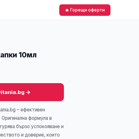
🔥 Горещи оферти
апки 10мл
vitania.bg →
ania.bg – ефективен
. Оригинална формула в
игурява бързо успокояване и
чеството и доверие, които