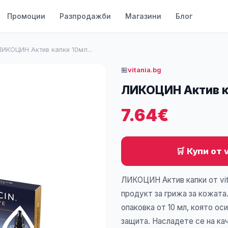
Промоции
Разпродажби
Магазини
Блог
ЛИКОЦИН Актив капки 10мл...
🏪
vitania.bg
ЛИКОЦИН Актив к
7.64€
🛒 Купи от 
ЛИКОЦИН Актив капки от vit
продукт за грижа за кожата
опаковка от 10 мл, която ос
защита. Насладете се на ка