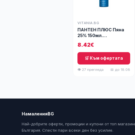
VITANIA.BG
ПАНТЕН ПЛЮС Пяна
25% 150мл.
АФЛОФАРМ
8.42€
🛒 Към офертата
👁 27 прегледа
📅 до 18.08
НамаленияBG
Най-добрите оферти, промоции и купони от топ магазин
България. Спести пари всеки ден без усилие.