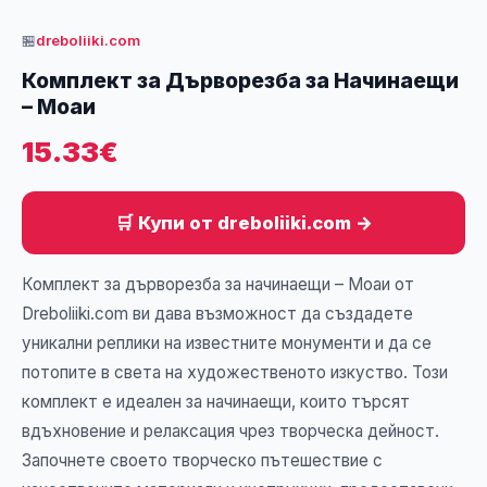
🏪
dreboliiki.com
Комплект за Дърворезба за Начинаещи
– Моаи
15.33€
🛒 Купи от dreboliiki.com →
Комплект за дърворезба за начинаещи – Моаи от
Dreboliiki.com ви дава възможност да създадете
уникални реплики на известните монументи и да се
потопите в света на художественото изкуство. Този
комплект е идеален за начинаещи, които търсят
вдъхновение и релаксация чрез творческа дейност.
Започнете своето творческо пътешествие с