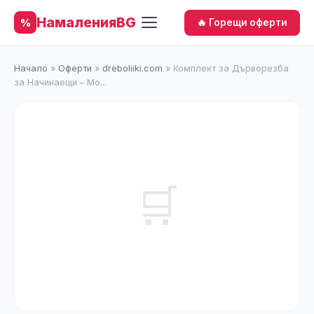
НамаленияBG
%
🔥 Горещи оферти
Начало
»
Оферти
»
dreboliiki.com
»
Комплект за Дърворезба
за Начинаещи – Мо...
🛒