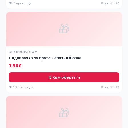
👁 7 прегледа
📅 до 31.08
🎁
DREBOLIIKI.COM
Подпирачка за Врата - Златно Кюлче
7.58€
🛒 Към офертата
👁 10 прегледа
📅 до 31.08
🎁