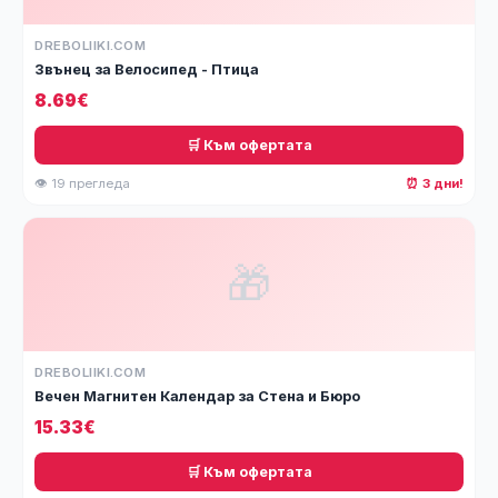
DREBOLIIKI.COM
Звънец за Велосипед - Птица
8.69€
🛒 Към офертата
👁 19 прегледа
⏰ 3 дни!
🎁
DREBOLIIKI.COM
Вечен Магнитен Календар за Стена и Бюро
15.33€
🛒 Към офертата