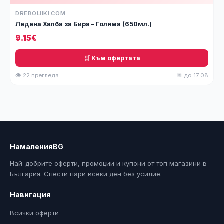
DREBOLIIKI.COM
Ледена Халба за Бира – Голяма (650мл.)
9.15€
🛒 Към офертата
👁 22 прегледа
📅 до 17.08
НамаленияBG
Най-добрите оферти, промоции и купони от топ магазини в
България. Спести пари всеки ден без усилие.
Навигация
Всички оферти