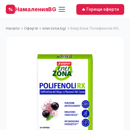
НамаленияBG
%
🔥 Горещи оферти
Начало
»
Оферти
»
enerzona.bg/
»
ЕнерЗона Полифеноли RX...