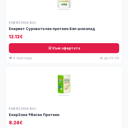
ENERZONA.BG/
Енервит Суроватъчен протеин Бял шоколад
12.12€
🛒 Към офертата
👁 8 прегледа
📅 до 03.09
ENERZONA.BG/
ЕнерЗона ®Веган Протеин
8.24€