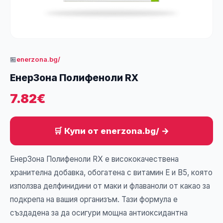
🏪
enerzona.bg/
ЕнерЗона Полифеноли RX
7.82€
🛒 Купи от enerzona.bg/ →
ЕнерЗона Полифеноли RX е висококачествена
хранителна добавка, обогатена с витамин Е и В5, която
използва делфинидини от маки и флаваноли от какао за
подкрепа на вашия организъм. Тази формула е
създадена за да осигури мощна антиоксидантна