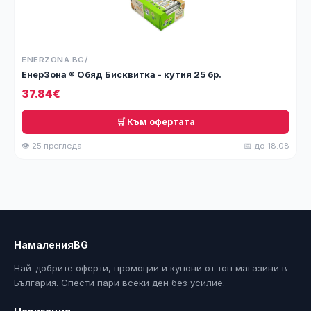
ENERZONA.BG/
ЕнерЗона ® Обяд Бисквитка - кутия 25 бр.
37.84€
🛒 Към офертата
👁 25 прегледа
📅 до 18.08
НамаленияBG
Най-добрите оферти, промоции и купони от топ магазини в
България. Спести пари всеки ден без усилие.