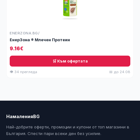
ENERZONA.BG/
ЕнерЗона ® Млечен Протеин
9.16€
🛒 Към офертата
👁 34 прегледа
📅 до 24.08
НамаленияBG
Най-добрите оферти, промоции и купони от топ магазини в
България. Спести пари всеки ден без усилие.