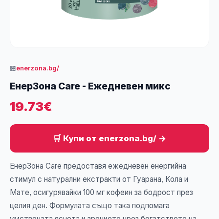
🏪
enerzona.bg/
ЕнерЗона Care - Ежедневен микс
19.73€
🛒 Купи от enerzona.bg/ →
ЕнерЗона Care предоставя ежедневен енергийна
стимул с натурални екстракти от Гуарана, Кола и
Мате, осигурявайки 100 мг кофеин за бодрост през
целия ден. Формулата също така подпомага
умствената яснота и зрението чрез богатството на