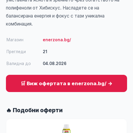
полифеноли от Хибискус. Насладете се на
балансирана енергия и фокус с тази уникална
комбинация.
Магазин
enerzona.bg/
Прегледи
21
Валидна до
04.08.2026
🛒 Виж офертата в enerzona.bg/ →
🔥 Подобни оферти