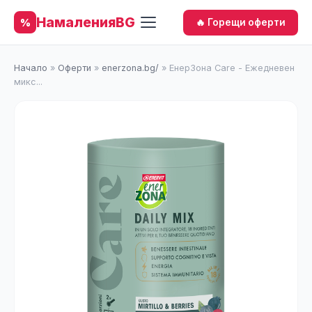
НамаленияBG
%
🔥 Горещи оферти
Начало
»
Оферти
»
enerzona.bg/
»
ЕнерЗона Care - Ежедневен
микс...