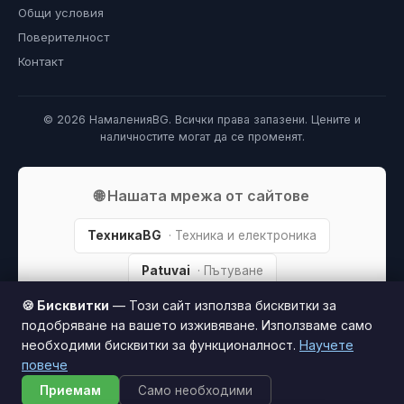
Общи условия
Поверителност
Контакт
© 2026 НамаленияBG. Всички права запазени. Цените и
наличностите могат да се променят.
🌐 Нашата мрежа от сайтове
ТехникаBG
· Техника и електроника
Patuvai
· Пътуване
🍪 Бисквитки
— Този сайт използва бисквитки за
FreelanceBG
· Фрийлансъри
подобряване на вашето изживяване. Използваме само
ПарфюмBG
· Парфюми
необходими бисквитки за функционалност.
Научете
повече
Приемам
Само необходими