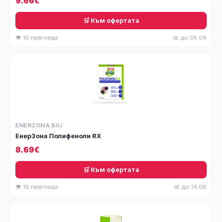
9.66€
🛒 Към офертата
👁 10 прегледа
📅 до 05.09
ENERZONA.BG/
ЕнерЗона Полифеноли RX
8.69€
🛒 Към офертата
👁 16 прегледа
📅 до 14.08