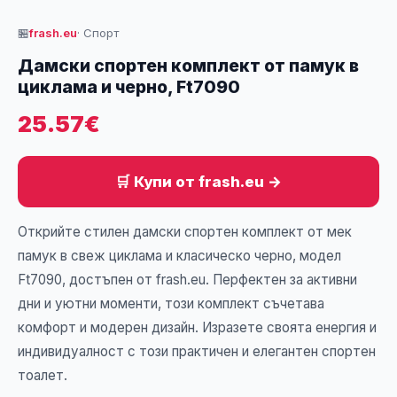
🏪
frash.eu
· Спорт
Дамски спортен комплект от памук в
циклама и черно, Ft7090
25.57€
🛒 Купи от frash.eu →
Открийте стилен дамски спортен комплект от мек
памук в свеж циклама и класическо черно, модел
Ft7090, достъпен от frash.eu. Перфектен за активни
дни и уютни моменти, този комплект съчетава
комфорт и модерен дизайн. Изразете своята енергия и
индивидуалност с този практичен и елегантен спортен
тоалет.