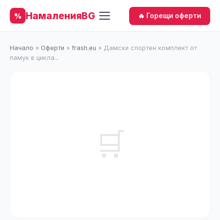
НамаленияBG
%
🔥 Горещи оферти
Начало
»
Оферти
»
frash.eu
»
Дамски спортен комплект от
памук в цикла...
🛒