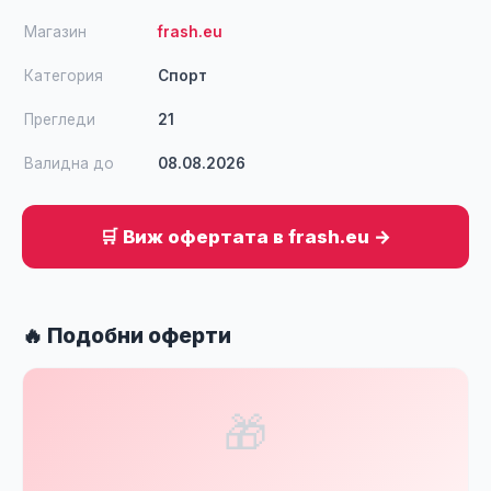
Магазин
frash.eu
Категория
Спорт
Прегледи
21
Валидна до
08.08.2026
🛒 Виж офертата в frash.eu →
🔥 Подобни оферти
🎁