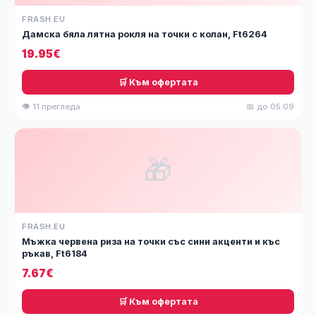
FRASH.EU
Дамска бяла лятна рокля на точки с колан, Ft6264
19.95€
🛒 Към офертата
👁 11 прегледа
📅 до 05.09
🎁
FRASH.EU
Мъжка червена риза на точки със сини акценти и къс
ръкав, Ft6184
7.67€
🛒 Към офертата