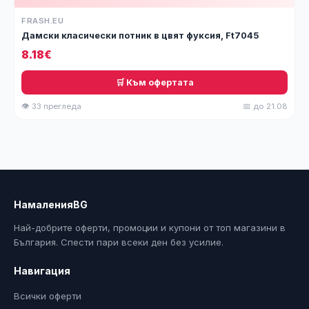
FRASH.EU
Дамски класически потник в цвят фуксия, Ft7045
8.18€
🛒 Към офертата
👁 33 прегледа
📅 до 21.08
НамаленияBG
Най-добрите оферти, промоции и купони от топ магазини в
България. Спести пари всеки ден без усилие.
Навигация
Всички оферти