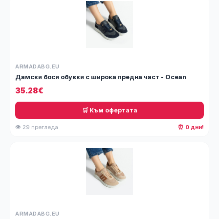
ARMADABG.EU
Дамски боси обувки с широка предна част - Ocean
35.28€
🛒 Към офертата
👁 29 прегледа
⏰ 0 дни!
ARMADABG.EU