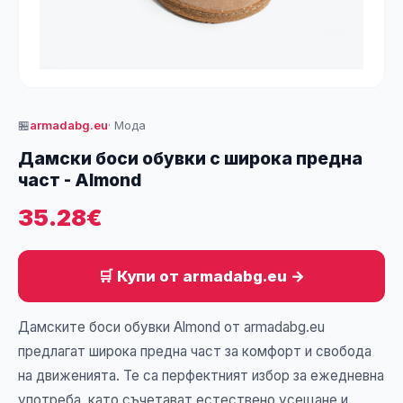
🏪
armadabg.eu
· Мода
Дамски боси обувки с широка предна
част - Almond
35.28€
🛒 Купи от armadabg.eu →
Дамските боси обувки Almond от armadabg.eu
предлагат широка предна част за комфорт и свобода
на движенията. Те са перфектният избор за ежедневна
употреба, като съчетават естествено усещане и