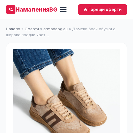
НамаленияBG
%
🔥 Горещи оферти
Начало
»
Оферти
»
armadabg.eu
»
Дамски боси обувки с
широка предна част ...