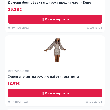
Дамски боси обувки с широка предна част - Dune
35.28€
🛒 Към офертата
👁 30 прегледа
📅 до 13.08
MITEVBG.COM
Секси елегантна рокля с пайети, златиста
12.81€
🛒 Към офертата
👁 14 прегледа
📅 до 29.08