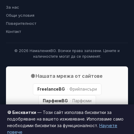
За нас
Общи условия
Поверителност
Контакт
© 2026 НамаленияBG. Всички права запазени. Цените и
наличностите могат да се променят.
🌐 Нашата мрежа от сайтове
FreelanceBG
· Фрийлансъри
ПарфюмBG
· Парфюми
🍪 Бисквитки
— Този сайт използва бисквитки за
ХубаваКожа
· Грижа за кожата
подобряване на вашето изживяване. Използваме само
БижутаBG
· Бижута и часовници
необходими бисквитки за функционалност.
Научете
повече