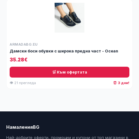
ARMADABG.EU
Дамски боси обувки с широка предна част - Ocean
35.28€
🛒 Към офертата
👁 21 прегледа
⏰ 3 дни!
НамаленияBG
Най-добрите оферти, промоции и купони от топ магазини в