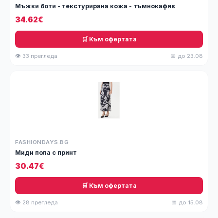
Мъжки боти - текстурирана кожа - тъмнокафяв
34.62€
🛒 Към офертата
👁 33 прегледа
📅 до 23.08
FASHIONDAYS.BG
Миди пола с принт
30.47€
🛒 Към офертата
👁 28 прегледа
📅 до 15.08