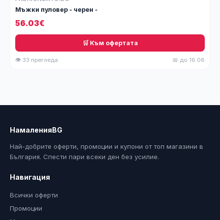
Мъжки пуловер - черен -
56.03€
🛒 Към офертата
👁 33 прегледа
📅 до 16.08
НамаленияBG
Най-добрите оферти, промоции и купони от топ магазини в
България. Спести пари всеки ден без усилие.
Навигация
Всички оферти
Промоции