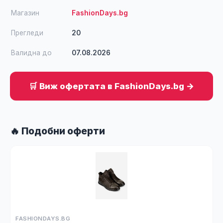
Магазин
FashionDays.bg
Прегледи
20
Валидна до
07.08.2026
🛒 Виж офертата в FashionDays.bg →
🔥 Подобни оферти
FASHIONDAYS.BG