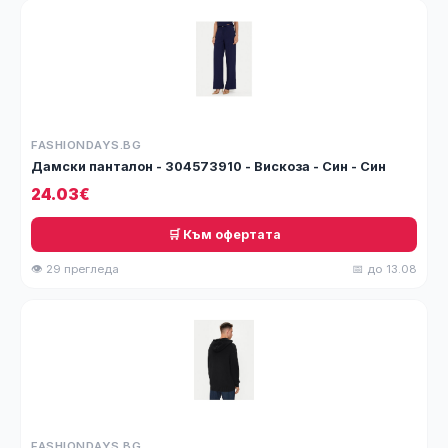
FASHIONDAYS.BG
Дамски панталон - 304573910 - Вискоза - Син - Син
24.03€
🛒 Към офертата
👁 29 прегледа
📅 до 13.08
FASHIONDAYS.BG